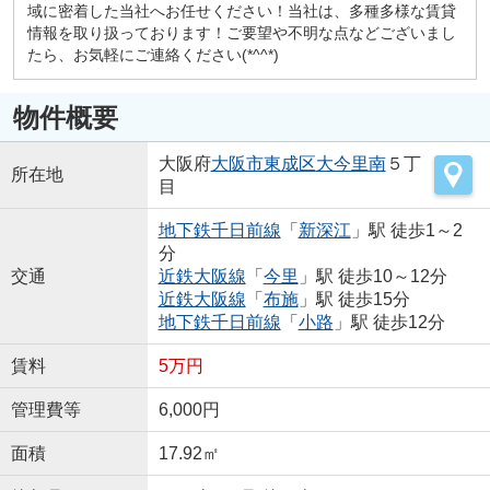
域に密着した当社へお任せください！当社は、多種多様な賃貸
情報を取り扱っております！ご要望や不明な点などございまし
たら、お気軽にご連絡ください(*^^*)
物件概要
大阪府
大阪市東成区
大今里南
５丁
所在地
目
地下鉄千日前線
「
新深江
」駅 徒歩1～2
分
交通
近鉄大阪線
「
今里
」駅 徒歩10～12分
近鉄大阪線
「
布施
」駅 徒歩15分
地下鉄千日前線
「
小路
」駅 徒歩12分
賃料
5万円
管理費等
6,000円
面積
17.92㎡