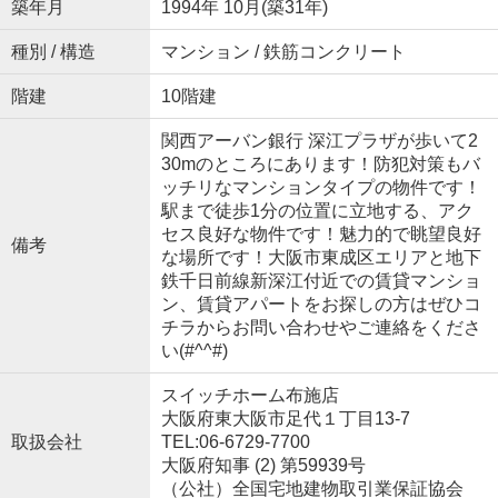
築年月
1994年 10月(築31年)
種別 / 構造
マンション / 鉄筋コンクリート
階建
10階建
関西アーバン銀行 深江プラザが歩いて2
30mのところにあります！防犯対策もバ
ッチリなマンションタイプの物件です！
駅まで徒歩1分の位置に立地する、アク
セス良好な物件です！魅力的で眺望良好
備考
な場所です！大阪市東成区エリアと地下
鉄千日前線新深江付近での賃貸マンショ
ン、賃貸アパートをお探しの方はぜひコ
チラからお問い合わせやご連絡をくださ
い(#^^#)
スイッチホーム布施店
大阪府東大阪市足代１丁目13-7
取扱会社
TEL:06-6729-7700
大阪府知事 (2) 第59939号
（公社）全国宅地建物取引業保証協会