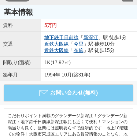
基本情報
賃料
5万円
地下鉄千日前線
「
新深江
」駅 徒歩1分
交通
近鉄大阪線
「
今里
」駅 徒歩10分
近鉄大阪線
「
布施
」駅 徒歩15分
間取り(面積)
1K(17.92㎡)
築年月
1994年 10月(築31年)
お問い合わせ(無料)
こだわりポイント満載のグランデージ新深江！グランデージ新
深江：地下鉄千日前線新深江駅にも近くて便利！マンションの
陽当りも良く、昼間には照明要らずで経済的です！地上10階建
ての物件！大阪市東成区エリアにある賃貸情報のことなら、地