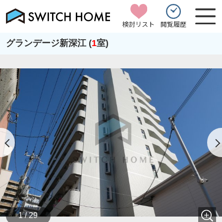
検討リスト
閲覧履歴
グランデージ新深江 (
1
室)
1 / 29