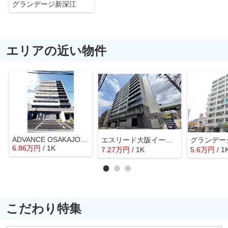
グランデージ新深江
エリアの近い物件
ADVANCE OSAKAJO SUAVE
エスリード大阪イーストエッジ
グランデー
6.86
万
円
/ 1K
7.27
万
円
/ 1K
5.6
万
円
/ 1
こだわり特集