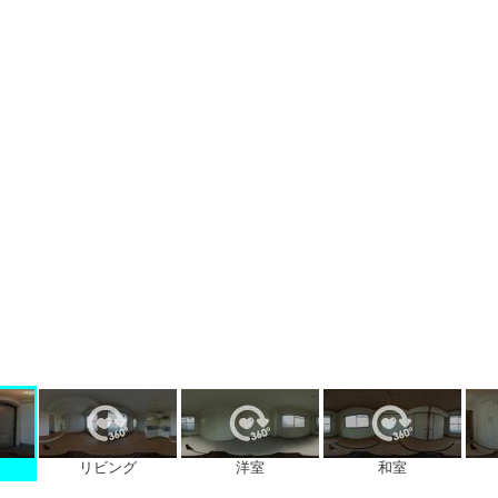
リビング
洋室
和室