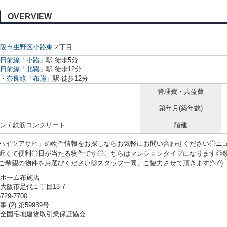
OVERVIEW
阪市生野区
小路東
２丁目
日前線
「
小路
」駅 徒歩5分
日前線
「
北巽
」駅 徒歩12分
・奈良線
「
布施
」駅 徒歩12分
管理費・共益費
築年月(築年数)
ン / 鉄筋コンクリート
階建
ハイツアサヒ」の物件情報をお探しならお気軽にお問い合わせください◎ニ
近くて便利◎日が当たる物件です◎こちらはマンションタイプになります◎
ご希望の物件をお選びください◎スタッフ一同、ご協力させて頂きます(^o^)
ホーム布施店
大阪市足代１丁目13-7
6729-7700
 (2) 第59939号
全国宅地建物取引業保証協会