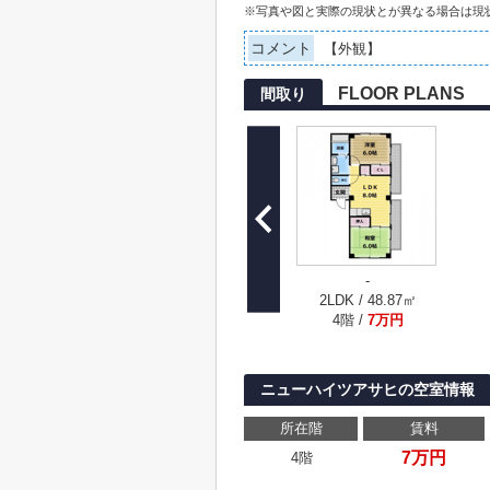
※写真や図と実際の現状とが異なる場合は現
コメント
【外観】
FLOOR PLANS
間取り
-
2LDK / 48.87㎡
4階 /
7万円
ニューハイツアサヒの空室情報
所在階
賃料
7万円
4階