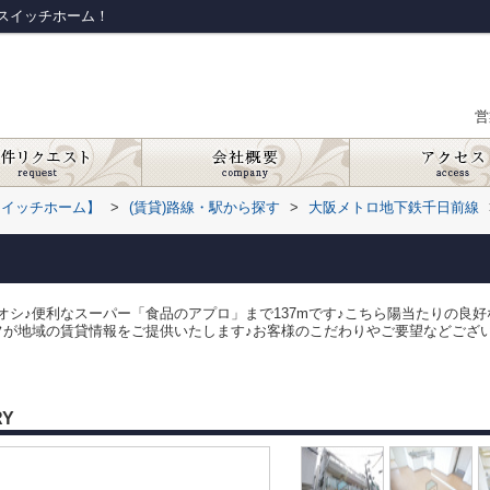
スイッチホーム！
営
スイッチホーム】
>
(賃貸)路線・駅から探す
>
大阪メトロ地下鉄千日前線
シ♪便利なスーパー「食品のアプロ」まで137mです♪こちら陽当たりの良
フが地域の賃貸情報をご提供いたします♪お客様のこだわりやご要望などござ
RY