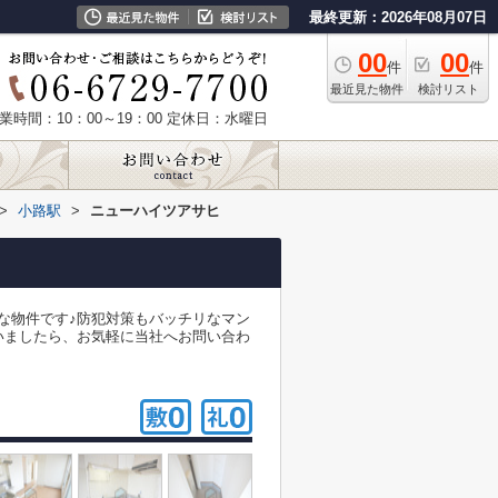
最終更新：2026年08月07日
00
00
件
件
最近見た物件
検討リスト
業時間：10：00～19：00
定休日：水曜日
>
小路駅
>
ニューハイツアサヒ
好な物件です♪防犯対策もバッチリなマン
いましたら、お気軽に当社へお問い合わ