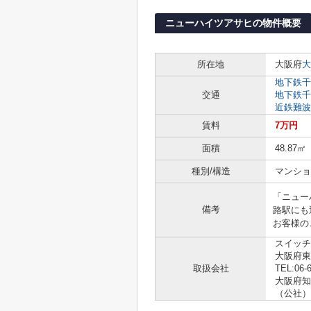
ニューハイツアサヒの物件概要
所在地
大阪府
大
地下鉄千
交通
地下鉄千
近鉄難波
賃料
7万円
面積
48.87㎡
種別/構造
マンショ
「ニュー
備考
路駅にも
お客様の
スイッチ
大阪府東
取扱会社
TEL:06-
大阪府知事
（公社）