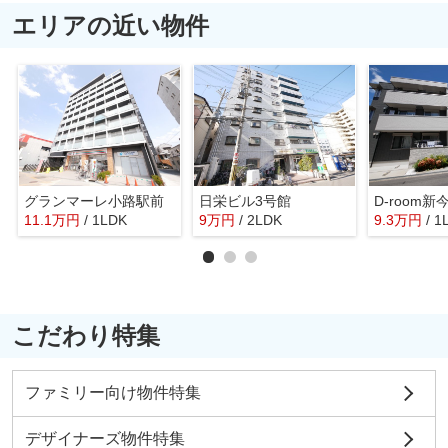
エリアの近い物件
グランマーレ小路駅前
日栄ビル3号館
D-room新
11.1
万
円
/ 1LDK
9
万
円
/ 2LDK
9.3
万
円
/ 1
こだわり特集
ファミリー向け物件特集
デザイナーズ物件特集