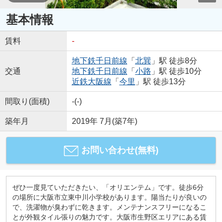
基本情報
賃料
-
地下鉄千日前線
「
北巽
」駅 徒歩8分
交通
地下鉄千日前線
「
小路
」駅 徒歩10分
近鉄大阪線
「
今里
」駅 徒歩13分
間取り(面積)
-(-)
築年月
2019年 7月(築7年)
お問い合わせ(無料)
ぜひ一度見ていただきたい、「オリエンテム」です。徒歩6分
の場所に大阪市立東中川小学校があります。陽当たりが良いの
で、洗濯物が臭わずに乾きます。メンテナンスフリーになるこ
とが外観タイル張りの魅力です。大阪市生野区エリアにある賃