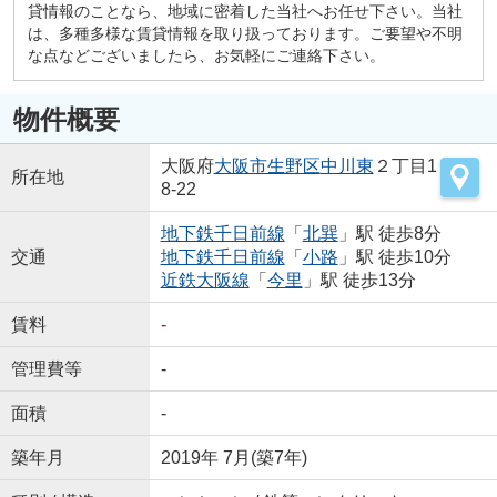
貸情報のことなら、地域に密着した当社へお任せ下さい。当社
は、多種多様な賃貸情報を取り扱っております。ご要望や不明
な点などございましたら、お気軽にご連絡下さい。
物件概要
大阪府
大阪市生野区
中川東
２丁目1
所在地
8-22
地下鉄千日前線
「
北巽
」駅 徒歩8分
交通
地下鉄千日前線
「
小路
」駅 徒歩10分
近鉄大阪線
「
今里
」駅 徒歩13分
賃料
-
管理費等
-
面積
-
築年月
2019年 7月(築7年)