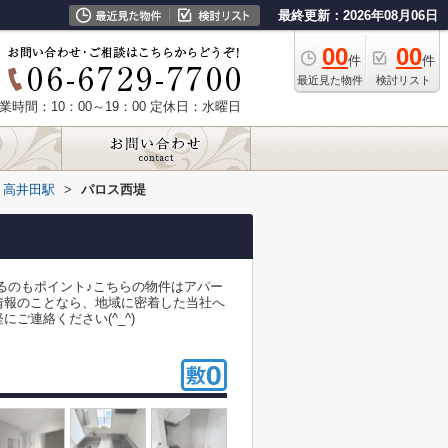
最終更新：2026年08月06日
00
00
件
件
最近見た物件
検討リスト
業時間：10：00～19：00
定休日：水曜日
高井田駅
>
パロス西堤
るのもポイント♪こちらの物件はアパー
情報のことなら、地域に密着した当社へ
ご連絡ください(^_^)