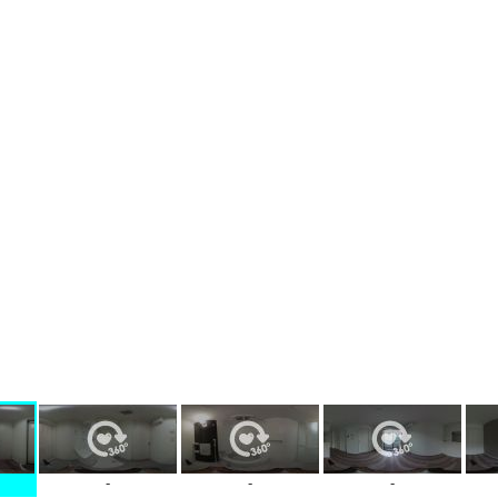
-
-
-