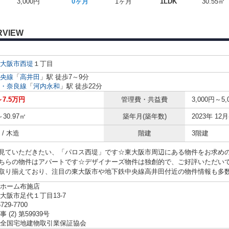
3,000円
0ヶ月
1ヶ月
1LDK
30.55㎡
RVIEW
大阪市
西堤
１丁目
央線
「
高井田
」駅 徒歩7～9分
・奈良線
「
河内永和
」駅 徒歩22分
～7.5万円
管理費・共益費
3,000円～5,
～30.97㎡
築年月(築年数)
2023年 12月
/ 木造
階建
3階建
見ていただきたい、「パロス西堤」です☆東大阪市周辺にある物件をお求め
ちらの物件はアパートです☆デザイナーズ物件は独創的で、ご好評いただい
取り揃えており、注目の東大阪市や地下鉄中央線高井田付近の物件情報も多数取り
ホーム布施店
大阪市足代１丁目13-7
6729-7700
 (2) 第59939号
全国宅地建物取引業保証協会