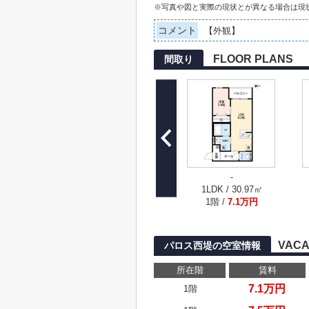
※写真や図と実際の現状とが異なる場合は現
コメント
【外観】
FLOOR PLANS
間取り
-
1LDK / 30.97㎡
1階 /
7.1万円
VACA
パロス西堤の空室情報
所在階
賃料
7.1万円
1階