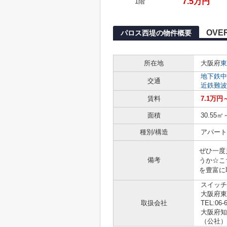
7.5万円
1階
OVE
パロス西堤の物件概要
所在地
大阪府
東
地下鉄中
交通
近鉄難波
賃料
7.1万円
面積
30.55㎡
種別/構造
アパート 
ぜひ一度
備考
うか☆こ
を豊富に
スイッチ
大阪府東
取扱会社
TEL:06-
大阪府知事
（公社）