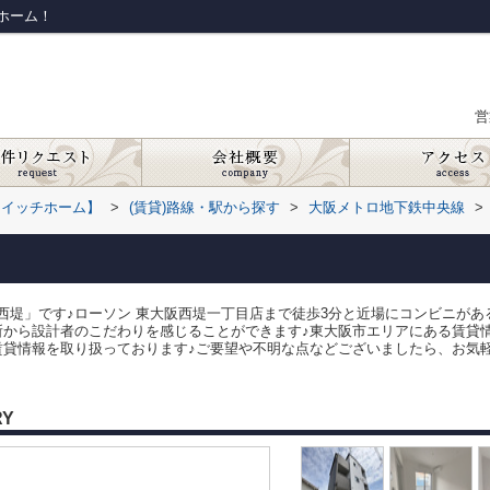
ホーム！
営
スイッチホーム】
>
(賃貸)路線・駅から探す
>
大阪メトロ地下鉄中央線
>
西堤」です♪ローソン 東大阪西堤一丁目店まで徒歩3分と近場にコンビニがあ
所から設計者のこだわりを感じることができます♪東大阪市エリアにある賃貸
貸情報を取り扱っております♪ご要望や不明な点などございましたら、お気軽に
RY