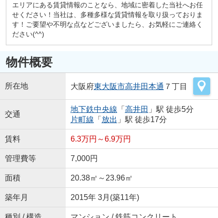
エリアにある賃貸情報のことなら、地域に密着した当社へお任
せください！当社は、多種多様な賃貸情報を取り扱っておりま
す！ご要望や不明な点などございましたら、お気軽にご連絡く
ださい(^^)
物件概要
所在地
大阪府
東大阪市
高井田本通
７丁目
地下鉄中央線
「
高井田
」駅 徒歩5分
交通
片町線
「
放出
」駅 徒歩17分
賃料
6.3万円～6.9万円
管理費等
7,000円
面積
20.38㎡～23.96㎡
築年月
2015年 3月(築11年)
種別 / 構造
マンション / 鉄筋コンクリート