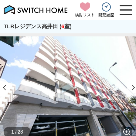
検討リスト
閲覧履歴
TLRレジデンス高井田 (
6
室)
1 / 28