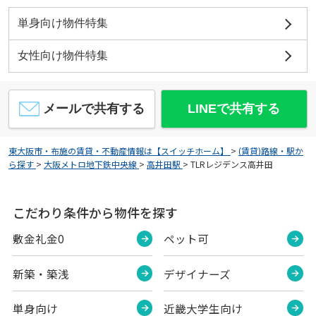
単身向け物件特集
女性向け物件特集
メールで共有する
LINEで共有する
東大阪市・布施の賃貸・不動産情報は【スイッチホーム】
>
(賃貸)路線・駅か
ら探す
>
大阪メトロ地下鉄中央線
>
高井田駅
>
TLRレジデンス高井田
こだわり条件から物件を探す
敷金礼金0
ペット可
新築・築浅
デザイナーズ
単身向け
近畿大学生向け