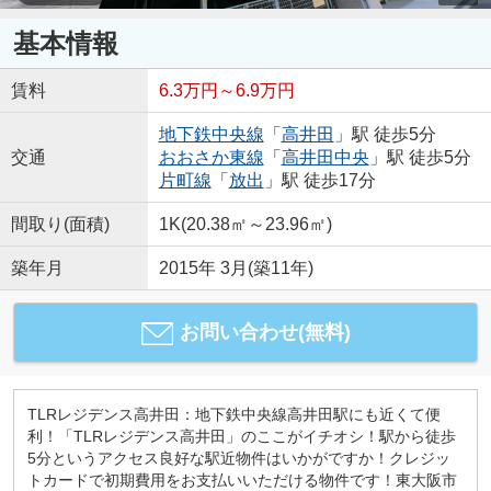
基本情報
賃料
6.3万円～6.9万円
地下鉄中央線
「
高井田
」駅 徒歩5分
交通
おおさか東線
「
高井田中央
」駅 徒歩5分
片町線
「
放出
」駅 徒歩17分
間取り(面積)
1K(20.38㎡～23.96㎡)
築年月
2015年 3月(築11年)
お問い合わせ(無料)
TLRレジデンス高井田：地下鉄中央線高井田駅にも近くて便
利！「TLRレジデンス高井田」のここがイチオシ！駅から徒歩
5分というアクセス良好な駅近物件はいかがですか！クレジッ
トカードで初期費用をお支払いいただける物件です！東大阪市