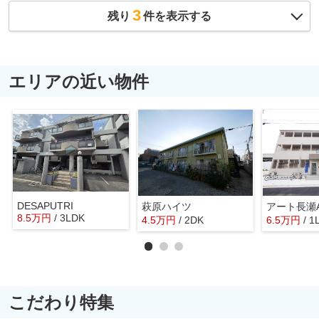
3
残り
件を表示する
エリアの近い物件
DESAPUTRI
萩原ハイツ
アート長瀬
8.5
万
円
/ 3LDK
4.5
万
円
/ 2DK
6.5
万
円
/ 1
こだわり特集