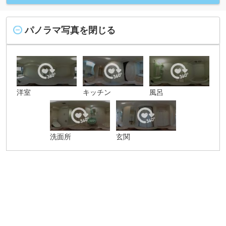
パノラマ写真を閉じる
洋室
キッチン
風呂
洗面所
玄関