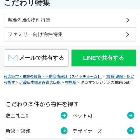
こだわり特集
敷金礼金0物件特集
ファミリー向け物件特集
メールで共有する
LINEで共有する
東大阪市・布施の賃貸・不動産情報は【スイッチホーム】
>
(賃貸)路線・駅か
ら探す
>
近畿日本鉄道近鉄大阪線
>
布施駅
>
タカマツレジデンス布施south
こだわり条件から物件を探す
敷金礼金0
ペット可
新築・築浅
デザイナーズ