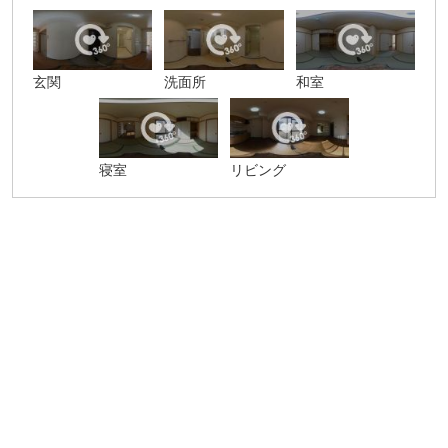
玄関
洗面所
和室
寝室
リビング