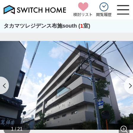
検討リスト
閲覧履歴
タカマツレジデンス布施south (
1
室)
1 / 21