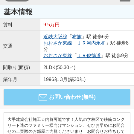
基本情報
賃料
9.5万円
近鉄大阪線
「
布施
」駅 徒歩6分
おおさか東線
「
ＪＲ河内永和
」駅 徒歩8
交通
分
おおさか東線
「
ＪＲ俊徳道
」駅 徒歩9分
間取り(面積)
2LDK(50.30㎡)
築年月
1996年 3月(築30年)
お問い合わせ(無料)
大手建築会社施工☆内覧可能です！人気の学校区で鉄筋コンク
リート造のファミリー様向けマンション、ぜひお早めにお問合
せの上実際のお部屋ご内覧くださいませ！お問合せお待ちして