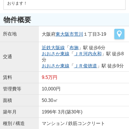
おります！
物件概要
所在地
大阪府
東大阪市
荒川
１丁目3-19
近鉄大阪線
「
布施
」駅 徒歩6分
おおさか東線
「
ＪＲ河内永和
」駅 徒歩8
交通
分
おおさか東線
「
ＪＲ俊徳道
」駅 徒歩9分
賃料
9.5万円
管理費等
10,000円
面積
50.30㎡
築年月
1996年 3月(築30年)
種別 / 構造
マンション / 鉄筋コンクリート