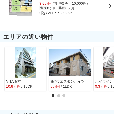
9.5万円
(管理費等：10,000円)
0ヶ月
0ヶ月
敷金
礼金
6階
50.30㎡
2LDK
エリアの近い物件
VITA荒本
第7ウエスタンハイツ
ハイライン
10.8
万
円
/ 1LDK
8
万
円
/ 1LDK
9.3
万
円
/ 1