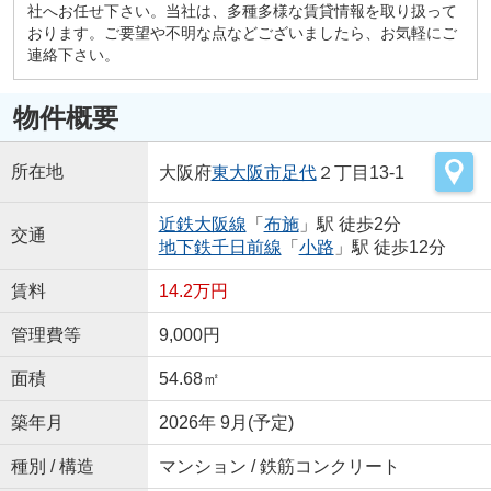
社へお任せ下さい。当社は、多種多様な賃貸情報を取り扱って
おります。ご要望や不明な点などございましたら、お気軽にご
連絡下さい。
物件概要
所在地
大阪府
東大阪市
足代
２丁目13-1
近鉄大阪線
「
布施
」駅 徒歩2分
交通
地下鉄千日前線
「
小路
」駅 徒歩12分
賃料
14.2万円
管理費等
9,000円
面積
54.68㎡
築年月
2026年 9月(予定)
種別 / 構造
マンション / 鉄筋コンクリート