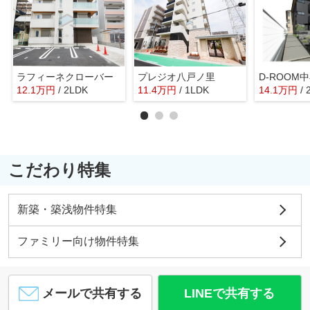
ラフィーネクローバー
プレジオ八戸ノ里
D-ROOM
12.1
万
円
/ 2LDK
11.4
万
円
/ 1LDK
14.1
万
円
/
こだわり特集
新築・築浅物件特集
ファミリー向け物件特集
メールで共有する
LINEで共有する