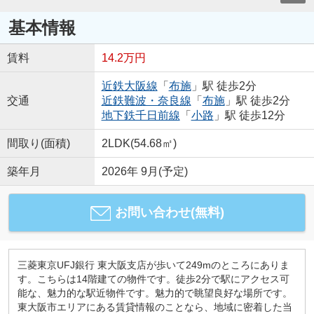
基本情報
賃料
14.2万円
近鉄大阪線
「
布施
」駅 徒歩2分
交通
近鉄難波・奈良線
「
布施
」駅 徒歩2分
地下鉄千日前線
「
小路
」駅 徒歩12分
間取り(面積)
2LDK(54.68㎡)
築年月
2026年 9月(予定)
お問い合わせ(無料)
三菱東京UFJ銀行 東大阪支店が歩いて249mのところにありま
す。こちらは14階建ての物件です。徒歩2分で駅にアクセス可
能な、魅力的な駅近物件です。魅力的で眺望良好な場所です。
東大阪市エリアにある賃貸情報のことなら、地域に密着した当