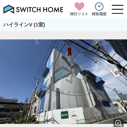
検討リスト
閲覧履歴
ハイラインV (
1
室)