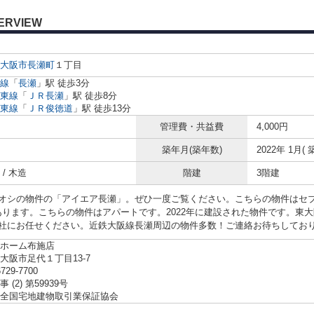
ERVIEW
大阪市
長瀬町
１丁目
線
「
長瀬
」駅 徒歩3分
東線
「
ＪＲ長瀬
」駅 徒歩8分
東線
「
ＪＲ俊徳道
」駅 徒歩13分
管理費・共益費
4,000円
築年月(築年数)
2022年 1月( 
/ 木造
階建
3階建
オシの物件の「アイエア長瀬」。ぜひ一度ご覧ください。こちらの物件はセブ
にあります。こちらの物件はアパートです。2022年に建設された物件です。東
社にお任せください。近鉄大阪線長瀬周辺の物件多数！ご連絡お待ちしてお
ホーム布施店
大阪市足代１丁目13-7
6729-7700
 (2) 第59939号
全国宅地建物取引業保証協会