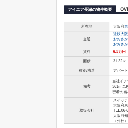
OV
アイエア長瀬の物件概要
所在地
大阪府
東
近鉄大阪
交通
おおさか
おおさか
賃料
6.5万円
面積
31.32㎡
種別/構造
アパート 
当社イチ
備考
361m
密着の当
スイッチ
大阪府東
取扱会社
TEL:06-
大阪府知事
（公社）