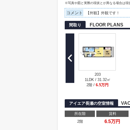
※写真や図と実際の現状とが異なる場合は現
コメント
【外観】外観です！
FLOOR PLANS
間取り
203
1LDK / 31.32㎡
2階 /
6.5万円
VA
アイエア長瀬の空室情報
所在階
賃料
6.5万円
2階