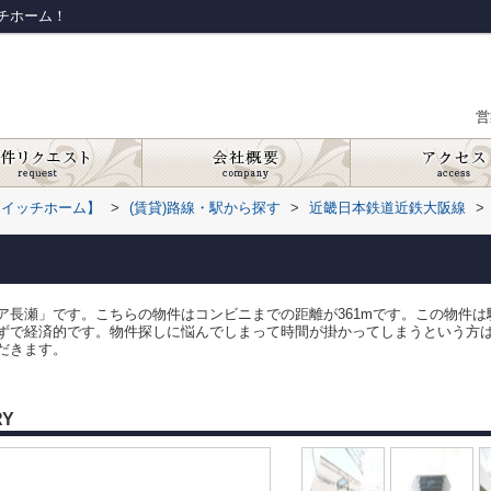
チホーム！
営
スイッチホーム】
>
(賃貸)路線・駅から探す
>
近畿日本鉄道近鉄大阪線
>
ア長瀬」です。こちらの物件はコンビニまでの距離が361mです。この物件は
ずで経済的です。物件探しに悩んでしまって時間が掛かってしまうという方
だきます。
RY