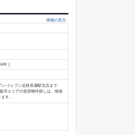
情報の見方
築4年 )
ン-イレブン近鉄長瀬駅北店まで
大阪市エリアの賃貸物件探しは、地域
ります。