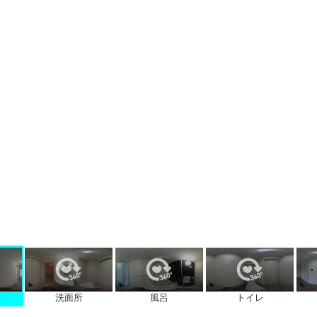
洗面所
風呂
トイレ