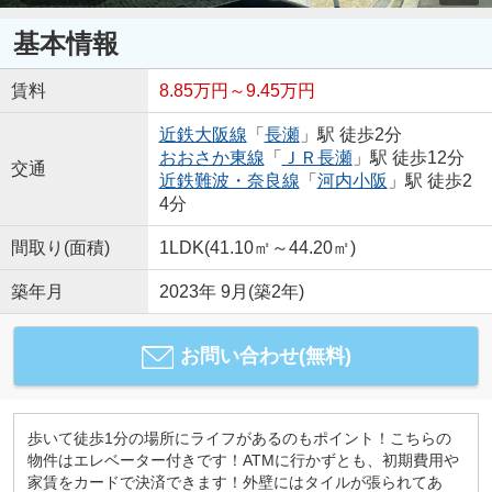
基本情報
賃料
8.85万円～9.45万円
近鉄大阪線
「
長瀬
」駅 徒歩2分
おおさか東線
「
ＪＲ長瀬
」駅 徒歩12分
交通
近鉄難波・奈良線
「
河内小阪
」駅 徒歩2
4分
間取り(面積)
1LDK(41.10㎡～44.20㎡)
築年月
2023年 9月(築2年)
お問い合わせ(無料)
歩いて徒歩1分の場所にライフがあるのもポイント！こちらの
物件はエレベーター付きです！ATMに行かずとも、初期費用や
家賃をカードで決済できます！外壁にはタイルが張られてあ