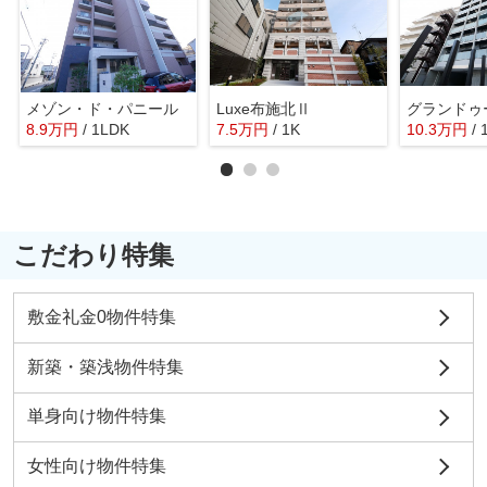
メゾン・ド・パニール
Luxe布施北Ⅱ
8.9
万
円
/ 1LDK
7.5
万
円
/ 1K
10.3
万
円
/
こだわり特集
敷金礼金0物件特集
新築・築浅物件特集
単身向け物件特集
女性向け物件特集