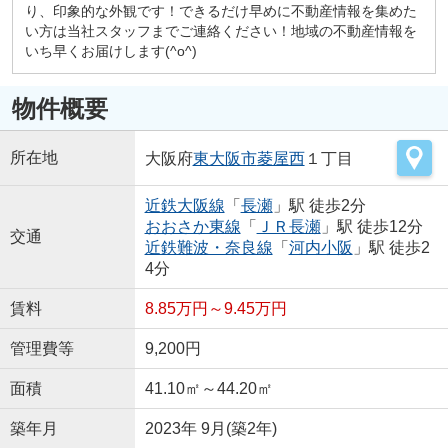
り、印象的な外観です！できるだけ早めに不動産情報を集めた
い方は当社スタッフまでご連絡ください！地域の不動産情報を
いち早くお届けします(^o^)
物件概要
所在地
大阪府
東大阪市
菱屋西
１丁目
近鉄大阪線
「
長瀬
」駅 徒歩2分
おおさか東線
「
ＪＲ長瀬
」駅 徒歩12分
交通
近鉄難波・奈良線
「
河内小阪
」駅 徒歩2
4分
賃料
8.85万円～9.45万円
管理費等
9,200円
面積
41.10㎡～44.20㎡
築年月
2023年 9月(築2年)