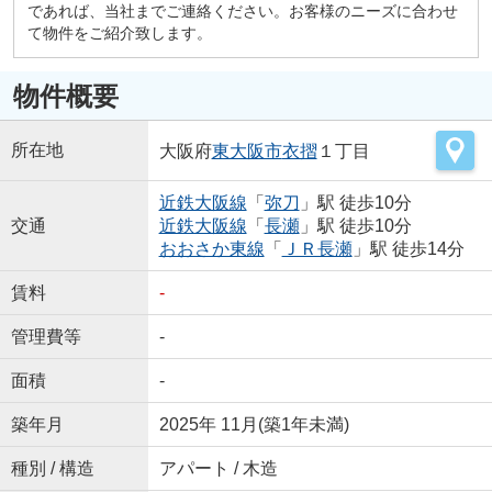
であれば、当社までご連絡ください。お客様のニーズに合わせ
て物件をご紹介致します。
物件概要
所在地
大阪府
東大阪市
衣摺
１丁目
近鉄大阪線
「
弥刀
」駅 徒歩10分
交通
近鉄大阪線
「
長瀬
」駅 徒歩10分
おおさか東線
「
ＪＲ長瀬
」駅 徒歩14分
賃料
-
管理費等
-
面積
-
築年月
2025年 11月(築1年未満)
種別 / 構造
アパート / 木造