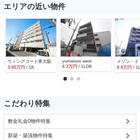
エリアの近い物件
yumaison west
ウィングコート東大阪
メゾン・ド
6.3
万
円
/ 1LDK
3.95
万
円
/ 1K
8.9
万
円
/ 1
こだわり特集
敷金礼金0物件特集
新築・築浅物件特集