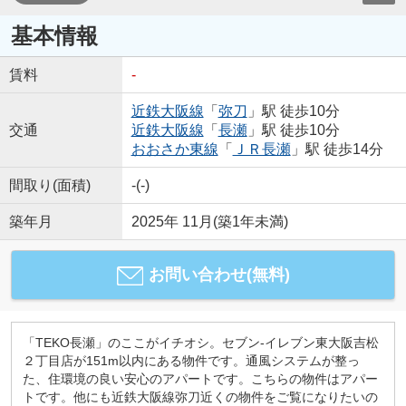
基本情報
賃料
-
近鉄大阪線
「
弥刀
」駅 徒歩10分
交通
近鉄大阪線
「
長瀬
」駅 徒歩10分
おおさか東線
「
ＪＲ長瀬
」駅 徒歩14分
間取り(面積)
-(-)
築年月
2025年 11月(築1年未満)
お問い合わせ(無料)
「TEKO長瀬」のここがイチオシ。セブン-イレブン東大阪吉松
２丁目店が151m以内にある物件です。通風システムが整っ
た、住環境の良い安心のアパートです。こちらの物件はアパー
トです。他にも近鉄大阪線弥刀近くの物件をご覧になりたいの