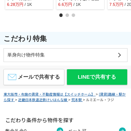
6.28
万
円
/ 1K
6.6
万
円
/ 1K
7.5
万
円
/ 2
こだわり特集
単身向け物件特集
メールで共有する
LINEで共有する
東大阪市・布施の賃貸・不動産情報は【スイッチホーム】
>
(賃貸)路線・駅か
ら探す
>
近畿日本鉄道近鉄けいはんな線
>
荒本駅
>
ルミエール・フジ
こだわり条件から物件を探す
敷金礼金0
ペット可