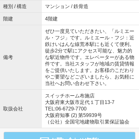
種別 / 構造
マンション / 鉄骨造
階建
4階建
ぜひ一度見ていただきたい、「ルミエー
ル・フジ」です。ルミエール・フジ：近
鉄けいはんな線荒本駅にも近くて便利。
徒歩2分で駅にアクセス可能な、魅力的
備考
な駅近物件です。エレベーターがある物
件です。当社スタッフが地域の賃貸情報
をご提供いたします。お客様のこだわり
やご要望などございましたら、お気軽に
当社へお問い合わせ下さい。
スイッチホーム布施店
大阪府東大阪市足代１丁目13-7
取扱会社
TEL:06-6729-7700
大阪府知事 (2) 第59939号
（公社）全国宅地建物取引業保証協会