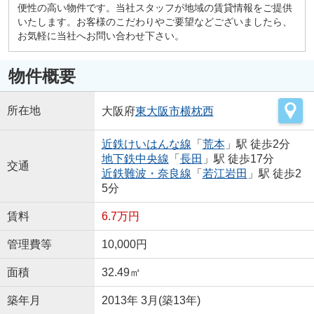
便性の高い物件です。当社スタッフが地域の賃貸情報をご提供
いたします。お客様のこだわりやご要望などございましたら、
お気軽に当社へお問い合わせ下さい。
物件概要
所在地
大阪府
東大阪市
横枕西
近鉄けいはんな線
「
荒本
」駅 徒歩2分
地下鉄中央線
「
長田
」駅 徒歩17分
交通
近鉄難波・奈良線
「
若江岩田
」駅 徒歩2
5分
賃料
6.7万円
管理費等
10,000円
面積
32.49㎡
築年月
2013年 3月(築13年)