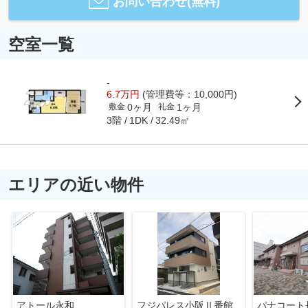
お問い合わせ(無料)
空室一覧
-
6.7万円
(管理費等：10,000円)
0ヶ月
1ヶ月
敷金
礼金
3階
32.49㎡
1DK
エリアの近い物件
アトール永和
フジパレス小阪Ⅱ番館
パナコート