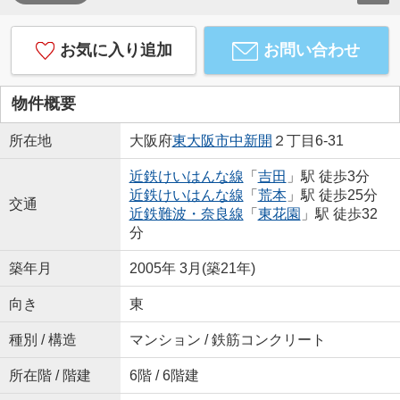
お気に入り追加
お問い合わせ
物件概要
所在地
大阪府
東大阪市
中新開
２丁目6-31
近鉄けいはんな線
「
吉田
」駅 徒歩3分
近鉄けいはんな線
「
荒本
」駅 徒歩25分
交通
近鉄難波・奈良線
「
東花園
」駅 徒歩32
分
築年月
2005年 3月(築21年)
向き
東
種別 / 構造
マンション / 鉄筋コンクリート
所在階 / 階建
6階 / 6階建