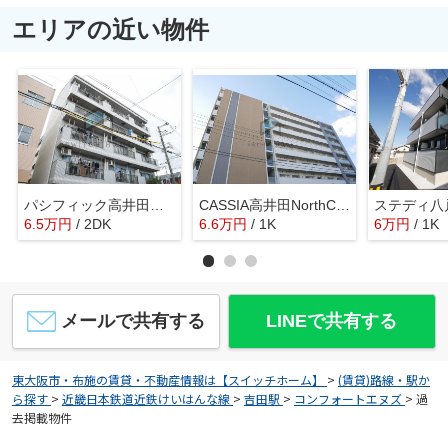
エリアの近い物件
パシフィック高井田本通
CASSIA高井田NorthCourt
ステディ八
6.5
万
円
/ 2DK
6.6
万
円
/ 1K
6
万
円
/ 1K
メールで共有する
LINEで共有する
東大阪市・布施の賃貸・不動産情報は【スイッチホーム】
>
(賃貸)路線・駅か
ら探す
>
近畿日本鉄道近鉄けいはんな線
>
吉田駅
>
コンフォートエヌズ
>
過
去掲載物件