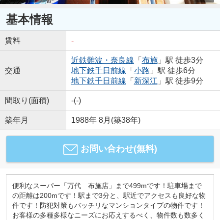
基本情報
賃料
-
近鉄難波・奈良線
「
布施
」駅 徒歩3分
交通
地下鉄千日前線
「
小路
」駅 徒歩6分
地下鉄千日前線
「
新深江
」駅 徒歩9分
間取り(面積)
-(-)
築年月
1988年 8月(築38年)
お問い合わせ(無料)
便利なスーパー「万代 布施店」まで499mです！駐車場まで
の距離は200mです！駅まで3分と、駅近でアクセスも良好な物
件です！防犯対策もバッチリなマンションタイプの物件です！
お客様の多種多様なニーズにお応えするべく、物件数も数多く