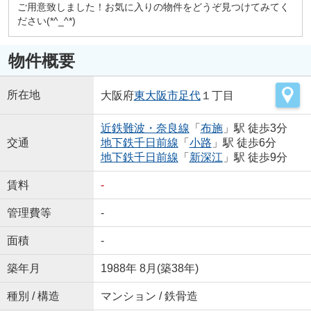
ご用意致しました！お気に入りの物件をどうぞ見つけてみてく
ださい(*^_^*)
物件概要
所在地
大阪府
東大阪市
足代
１丁目
近鉄難波・奈良線
「
布施
」駅 徒歩3分
交通
地下鉄千日前線
「
小路
」駅 徒歩6分
地下鉄千日前線
「
新深江
」駅 徒歩9分
賃料
-
管理費等
-
面積
-
築年月
1988年 8月(築38年)
種別 / 構造
マンション / 鉄骨造