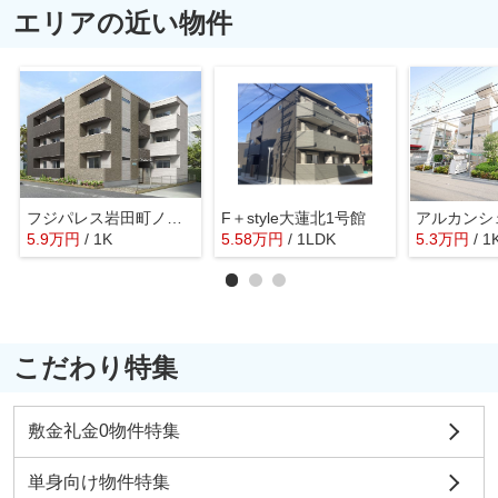
エリアの近い物件
フジパレス岩田町ノース
F＋style大蓮北1号館
アルカンシ
5.9
万
円
/ 1K
5.58
万
円
/ 1LDK
5.3
万
円
/ 1
こだわり特集
敷金礼金0物件特集
単身向け物件特集