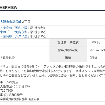
VERVIEW
大阪市
御厨栄町
２丁目
・奈良線
「
河内小阪
」駅 徒歩6分
東線
「
ＪＲ河内永和
」駅 徒歩15分
・奈良線
「
八戸ノ里
」駅 徒歩15分
管理費・共益費
8,000円
築年月(築年数)
2010年 12
 / 軽量鉄骨
階建
2階建
バリュ小阪店まで徒歩2分です！アクセスの良い徒歩6分の物件です！こちら
元にお金がなくても初期費用や家賃支払いができます！当社スタッフが地域
わりやご要望などございましたら、お気軽に当社へお問い合わせください(*^^*
ホーム布施店
大阪市足代１丁目13-7
6729-7700
 (2) 第59939号
全国宅地建物取引業保証協会