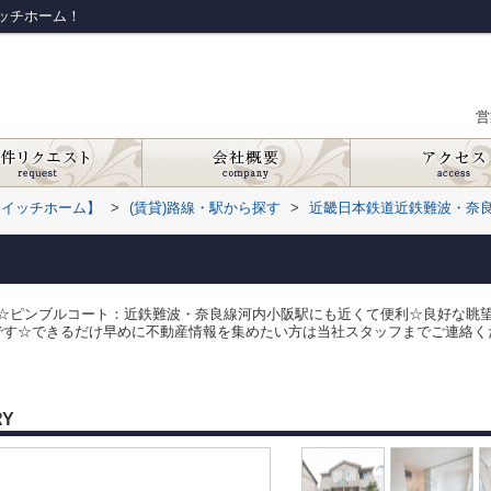
ッチホーム！
営
スイッチホーム】
>
(賃貸)路線・駅から探す
>
近畿日本鉄道近鉄難波・奈
☆ピンブルコート：近鉄難波・奈良線河内小阪駅にも近くて便利☆良好な眺
です☆できるだけ早めに不動産情報を集めたい方は当社スタッフまでご連絡く
RY