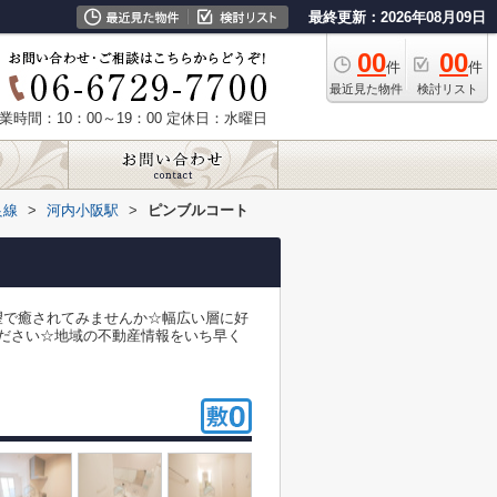
最終更新：2026年08月09日
00
00
件
件
最近見た物件
検討リスト
業時間：10：00～19：00
定休日：水曜日
良線
>
河内小阪駅
>
ピンブルコート
望で癒されてみませんか☆幅広い層に好
ださい☆地域の不動産情報をいち早く