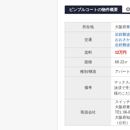
O
ピンブルコートの物件概要
所在地
大阪府
東
近鉄難波
交通
おおさか
近鉄難波
賃料
12万円
面積
68.22㎡
種別/構造
アパート
マックス
備考
決済で手
様のこだ
スイッチ
大阪府東
取扱会社
TEL:06-
大阪府知事
（公社）