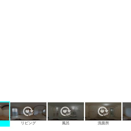
リビング
風呂
洗面所