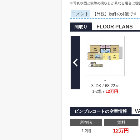
※写真や図と実際の現状とが異なる場合は現
コメント
【外観】物件の外観です
FLOOR PLANS
間取り
-
3LDK / 68.22㎡
1-2階 /
12万円
V
ピンブルコートの空室情報
所在階
賃料
12万円
1-2階