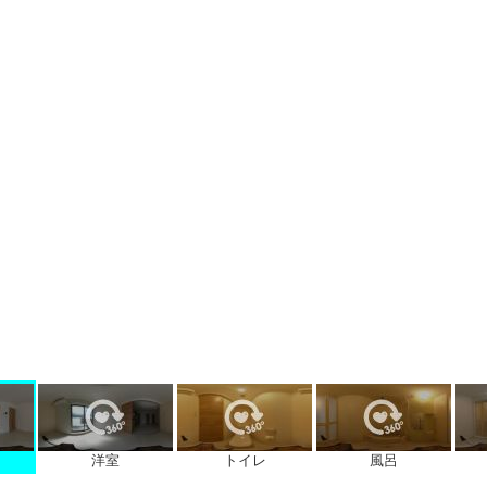
洋室
トイレ
風呂