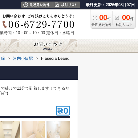
最終更新：2026年08月07日
00
00
件
件
最近見た物件
検討リスト
業時間：10：00～19：00
定休日：水曜日
良線
>
河内小阪駅
>
F asecia Leand
で徒歩で11分で到着します！できるだ
`*)