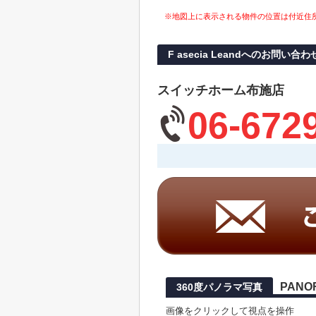
※地図上に表示される物件の位置は付近住
F asecia Leandへのお問い合わ
スイッチホーム布施店
06-672
PANO
360度パノラマ写真
画像をクリックして視点を操作