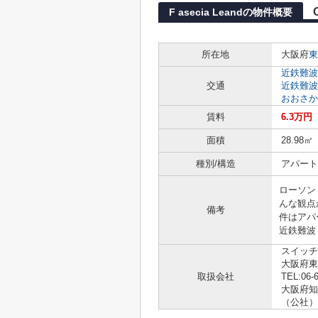
F asecia Leandの物件概要
所在地
大阪府
東
近鉄難波
交通
近鉄難波
おおさか
賃料
6.3万円
面積
28.98㎡
種別/構造
アパート 
ローソン
んな観点
備考
件はアパ
近鉄難波
スイッチ
大阪府東
取扱会社
TEL:06-
大阪府知事
（公社）