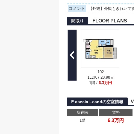
コメント
【外観】外観もきれいで
FLOOR PLANS
間取り
102
1LDK / 28.98㎡
1階 /
6.3万円
V
F asecia Leandの空室情報
所在階
賃料
6.3万円
1階