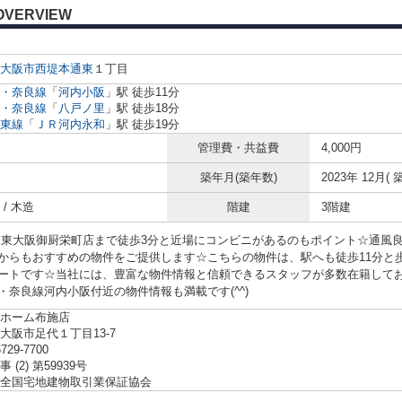
OVERVIEW
大阪市
西堤本通東
１丁目
・奈良線
「
河内小阪
」駅 徒歩11分
・奈良線
「
八戸ノ里
」駅 徒歩18分
東線
「
ＪＲ河内永和
」駅 徒歩19分
管理費・共益費
4,000円
築年月(築年数)
2023年 12月( 
/ 木造
階建
3階建
 東大阪御厨栄町店まで徒歩3分と近場にコンビニがあるのもポイント☆通風
からもおすすめの物件をご提供します☆こちらの物件は、駅へも徒歩11分と
ートです☆当社には、豊富な物件情報と信頼できるスタッフが多数在籍して
・奈良線河内小阪付近の物件情報も満載です(^^)
ホーム布施店
大阪市足代１丁目13-7
6729-7700
 (2) 第59939号
全国宅地建物取引業保証協会