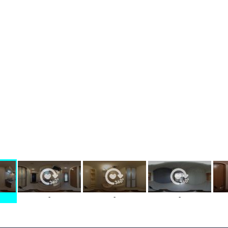
-
-
-