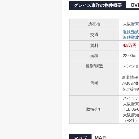
OV
グレイス東洋の物件概要
所在地
大阪府
東
近鉄難波
交通
近鉄難波
賃料
4.8万円
面積
22.00㎡
種別/構造
マンショ
新着情報
備考
がある物
をご提供
スイッチ
大阪府東
取扱会社
TEL:06-
大阪府知事
（公社）
MAP
マップ