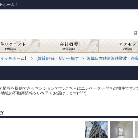
チホーム！
営
スイッチホーム】
>
(賃貸)路線・駅から探す
>
近畿日本鉄道近鉄難波・奈
て情報を提供できるマンションです♪こちらはエレベーター付きの物件です♪
域の不動産情報をいち早くお届けします(*^^*)
RY