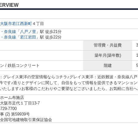
ERVIEW
大阪市
若江西新町
４丁目
・奈良線
「
八戸ノ里
」駅 徒歩21分
・奈良線
「
若江岩田
」駅 徒歩22分
管理費・共益費
築年月(築年数)
ン / 鉄筋コンクリート
階建
：グレイス東洋の空室情報ならコチラ♪グレイス東洋：近鉄難波・奈良線八戸
件です♪造りとデザインに関して、自信をもって情報を提供できるマンション
いたします♪お客様のこだわりやご要望などございましたら、お気軽に当社へお問
ホーム布施店
大阪市足代１丁目13-7
6729-7700
 (2) 第59939号
全国宅地建物取引業保証協会