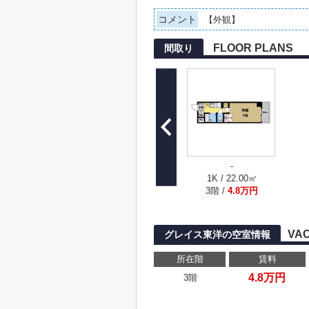
コメント
【外観】
FLOOR PLANS
間取り
-
1K / 22.00㎡
3階 /
4.8万円
VA
グレイス東洋の空室情報
所在階
賃料
4.8万円
3階