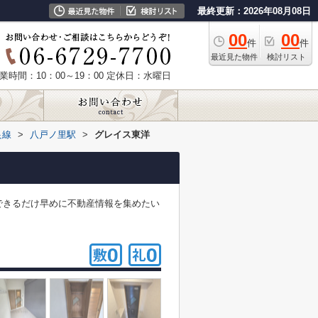
最終更新：2026年08月08日
00
00
件
件
最近見た物件
検討リスト
業時間：10：00～19：00
定休日：水曜日
良線
>
八戸ノ里駅
>
グレイス東洋
できるだけ早めに不動産情報を集めたい