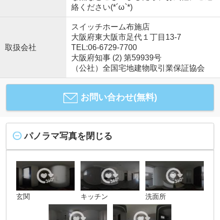
絡ください(*´ω`*)
スイッチホーム布施店
大阪府東大阪市足代１丁目13-7
取扱会社
TEL:06-6729-7700
大阪府知事 (2) 第59939号
（公社）全国宅地建物取引業保証協会
お問い合わせ(無料)
パノラマ写真を閉じる
玄関
キッチン
洗面所