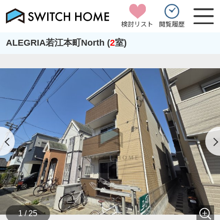
検討リスト
閲覧履歴
ALEGRIA若江本町North (
2
室)
1 / 25