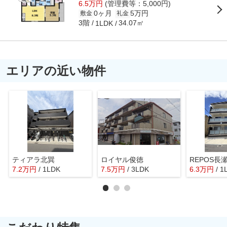
6.5万円
(管理費等：5,000円)
0ヶ月
5万円
敷金
礼金
3階
34.07㎡
1LDK
エリアの近い物件
ティアラ北巽
ロイヤル俊徳
REPOS長
7.2
万
円
/ 1LDK
7.5
万
円
/ 3LDK
6.3
万
円
/ 1