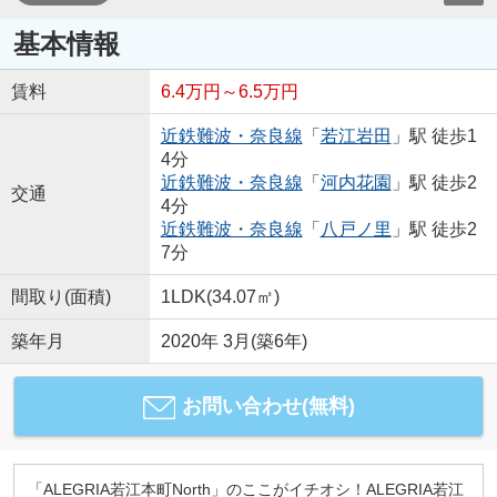
基本情報
賃料
6.4万円～6.5万円
近鉄難波・奈良線
「
若江岩田
」駅 徒歩1
4分
近鉄難波・奈良線
「
河内花園
」駅 徒歩2
交通
4分
近鉄難波・奈良線
「
八戸ノ里
」駅 徒歩2
7分
間取り(面積)
1LDK(34.07㎡)
築年月
2020年 3月(築6年)
お問い合わせ(無料)
「ALEGRIA若江本町North」のここがイチオシ！ALEGRIA若江