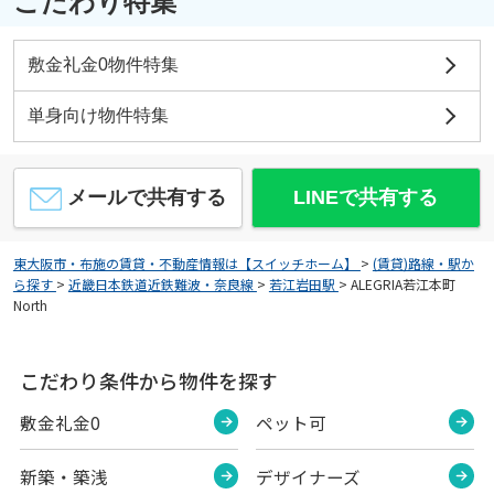
こだわり特集
敷金礼金0物件特集
単身向け物件特集
メールで共有する
LINEで共有する
東大阪市・布施の賃貸・不動産情報は【スイッチホーム】
>
(賃貸)路線・駅か
ら探す
>
近畿日本鉄道近鉄難波・奈良線
>
若江岩田駅
>
ALEGRIA若江本町
North
こだわり条件から物件を探す
敷金礼金0
ペット可
新築・築浅
デザイナーズ