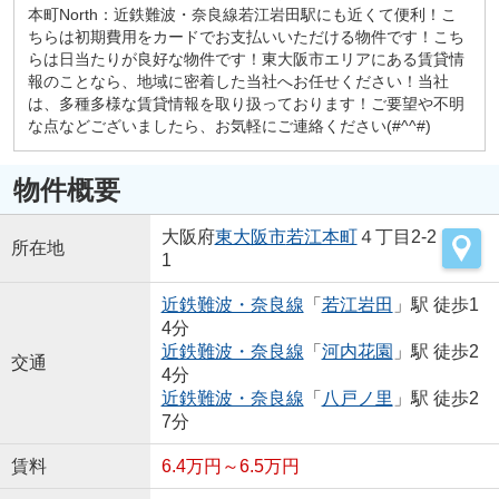
本町North：近鉄難波・奈良線若江岩田駅にも近くて便利！こ
ちらは初期費用をカードでお支払いいただける物件です！こち
らは日当たりが良好な物件です！東大阪市エリアにある賃貸情
報のことなら、地域に密着した当社へお任せください！当社
は、多種多様な賃貸情報を取り扱っております！ご要望や不明
な点などございましたら、お気軽にご連絡ください(#^^#)
物件概要
大阪府
東大阪市
若江本町
４丁目2-2
所在地
1
近鉄難波・奈良線
「
若江岩田
」駅 徒歩1
4分
近鉄難波・奈良線
「
河内花園
」駅 徒歩2
交通
4分
近鉄難波・奈良線
「
八戸ノ里
」駅 徒歩2
7分
賃料
6.4万円～6.5万円