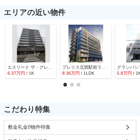
エリアの近い物件
エスリード ザ・グレア大阪
プレリス北巽駅前ラバルス
6.37
万
円
/ 1K
8.36
万
円
/ 1LDK
5.8
万
円
/ 1
こだわり特集
敷金礼金0物件特集