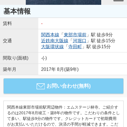
基本情報
賃料
-
関西本線
「
東部市場前
」駅 徒歩9分
交通
近鉄南大阪線
「
河堀口
」駅 徒歩15分
大阪環状線
「
寺田町
」駅 徒歩15分
間取り(面積)
-(-)
築年月
2017年 8月(築9年)
お問い合わせ(無料)
関西本線東部市場前駅周辺物件：エムステージ林寺。ご紹介す
るのは2017年8月竣工・築8年の物件です。こだわりの条件とし
て多い、駅徒歩9分の物件です。クレジットカードで初期費用
がお支払いいただけるので、決済の手間が軽減できます。こだ