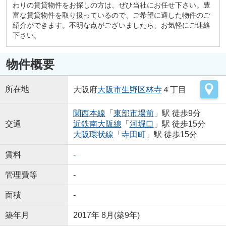
わりの賃貸物件をお探しの方は、ぜひ当社にお任せ下さい。豊
富な賃貸物件を取り扱っているので、ご希望に適した物件のご
紹介ができます。不明な点がございましたら、お気軽にご連絡
下さい。
物件概要
所在地
大阪府
大阪市生野区
林寺
４丁目
関西本線
「
東部市場前
」駅 徒歩9分
交通
近鉄南大阪線
「
河堀口
」駅 徒歩15分
大阪環状線
「
寺田町
」駅 徒歩15分
賃料
-
管理費等
-
面積
-
築年月
2017年 8月(築9年)