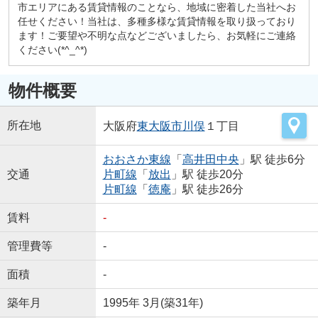
市エリアにある賃貸情報のことなら、地域に密着した当社へお
任せください！当社は、多種多様な賃貸情報を取り扱っており
ます！ご要望や不明な点などございましたら、お気軽にご連絡
ください(*^_^*)
物件概要
所在地
大阪府
東大阪市
川俣
１丁目
おおさか東線
「
高井田中央
」駅 徒歩6分
交通
片町線
「
放出
」駅 徒歩20分
片町線
「
徳庵
」駅 徒歩26分
賃料
-
管理費等
-
面積
-
築年月
1995年 3月(築31年)