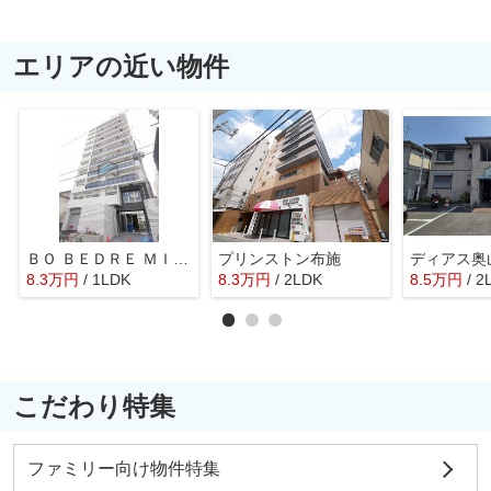
エリアの近い物件
ＢＯ ＢＥＤＲＥ ＭＩＫＵＲＩＹＡ
プリンストン布施
ディアス奥
8.3
万
円
/ 1LDK
8.3
万
円
/ 2LDK
8.5
万
円
/ 2
こだわり特集
ファミリー向け物件特集