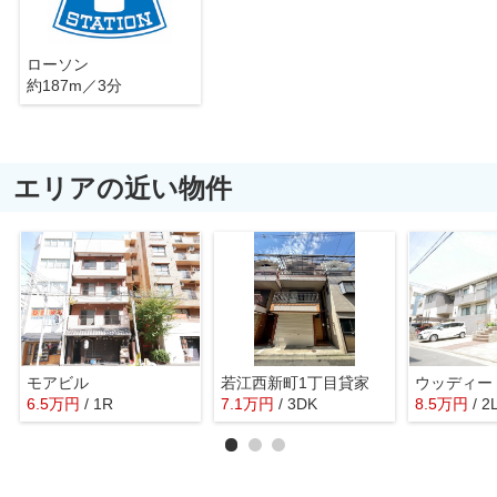
ローソン
約187m／3分
エリアの近い物件
モアビル
若江西新町1丁目貸家
6.5
万
円
/ 1R
7.1
万
円
/ 3DK
8.5
万
円
/ 2