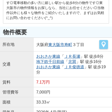
す◎電車移動の多い方に嬉しい駅から徒歩8分の物件です◎東
大阪市の物件情報をお探しなら、当社にお任せください◎当物
件以外にも様々な物件をご紹介いたしますので、まずはお気軽
にお問い合わせください(^_^)
物件概要
所在地
大阪府
東大阪市
寿町
３丁目
おおさか東線
「
ＪＲ長瀬
」駅 徒歩8分
地下鉄千日前線
「
北巽
」駅 徒歩16分
交通
おおさか東線
「
ＪＲ俊徳道
」駅 徒歩19
分
賃料
7.1万円
管理費等
7,000円
面積
33.33㎡