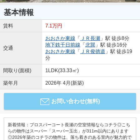
基本情報
賃料
7.1万円
おおさか東線
「
ＪＲ長瀬
」駅 徒歩8分
地下鉄千日前線
「
北巽
」駅 徒歩16分
交通
おおさか東線
「
ＪＲ俊徳道
」駅 徒歩19
分
間取り(面積)
1LDK(33.33㎡)
築年月
2026年 4月(新築)
お問い合わせ(無料)
新着情報：プロスパーコート長瀬の空室情報ならコチラ◎こち
らの物件はスーパー「スーパー玉出」が311m以内にあります
◎2026年築のコチラの物件は、落ち着きのある室内が魅力的で