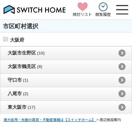
検討リスト
閲覧履歴
市区町村選択
大阪府
大阪市生野区
(10)
大阪市鶴見区
(8)
守口市
(1)
八尾市
(2)
東大阪市
(17)
東大阪市・布施の賃貸・不動産情報は【スイッチホーム】
>
周辺施設案内