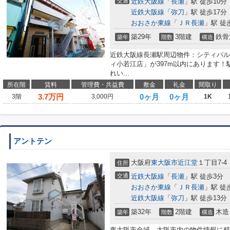
交通
近鉄大阪線
「
長瀬
」駅 徒歩10分
近鉄大阪線
「
弥刀
」駅 徒歩17分
おおさか東線
「
ＪＲ長瀬
」駅 徒
築29年
3階建
鉄骨
築年
階数
構造
近鉄大阪線長瀬駅周辺物件：シティパル
ィ小若江店」が397m以内にあります！
れい...
所在階
賃料
管理費・共益費
敷金
礼金
間取り
3.7
万円
0ヶ月
0ヶ月
3階
3,000円
1K
アントテン
大阪府
東大阪市
近江堂
１丁目7-4
住所
交通
近鉄大阪線
「
長瀬
」駅 徒歩3分
おおさか東線
「
ＪＲ長瀬
」駅 徒
近鉄大阪線
「
弥刀
」駅 徒歩13分
築32年
2階建
木造
築年
階数
構造
東大阪市全域、大阪市内の物件情報に精