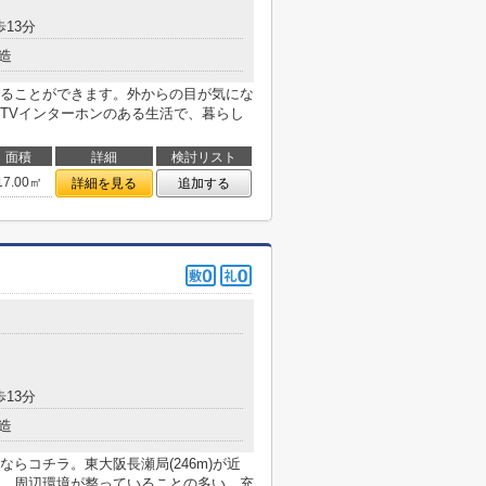
歩13分
造
ることができます。外からの目が気にな
TVインターホンのある生活で、暮らし
面積
詳細
検討リスト
17.00㎡
詳細を見る
追加する
歩13分
造
らコチラ。東大阪長瀬局(246m)が近
。周辺環境が整っていることの多い、充