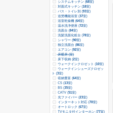
システムキッチン (
68
室)
対面式キッチン (
18
室)
バス・トイレ別 (
93
室)
追焚機能浴室 (
37
室)
浴室乾燥機 (
64
室)
温水洗浄便座 (
72
室)
洗面台 (
84
室)
洗髪洗面化粧台 (
78
室)
シャワー (
90
室)
独立洗面台 (
86
室)
エアコン (
92
室)
床暖房 (
室)
床下収納 (
2
室)
ウォークインクロゼット (
10
室)
ウォークインシューズクロゼッ
ト (
3
室)
収納豊富 (
64
室)
CS (
13
室)
BS (
35
室)
CATV (
51
室)
光ファイバー (
23
室)
インターネット対応 (
70
室)
オートロック (
67
室)
TVモニタ付インターホン (
77
室)