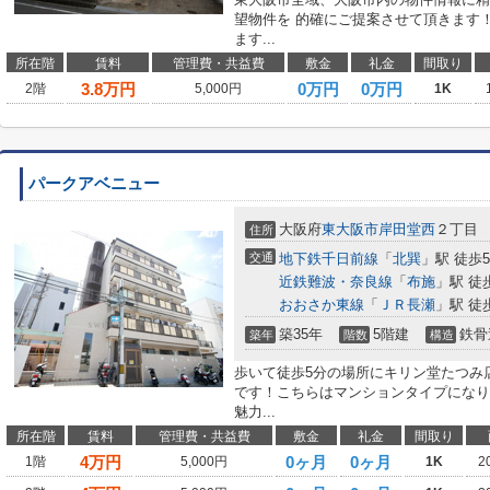
望物件を 的確にご提案させて頂きます
ます...
所在階
賃料
管理費・共益費
敷金
礼金
間取り
3.8
万円
0万円
0万円
2階
5,000円
1K
パークアベニュー
大阪府
東大阪市
岸田堂西
２丁目
住所
交通
地下鉄千日前線
「
北巽
」駅 徒歩
近鉄難波・奈良線
「
布施
」駅 徒
おおさか東線
「
ＪＲ長瀬
」駅 徒
築35年
5階建
鉄骨
築年
階数
構造
歩いて徒歩5分の場所にキリン堂たつみ
です！こちらはマンションタイプになり
魅力...
所在階
賃料
管理費・共益費
敷金
礼金
間取り
4
万円
0ヶ月
0ヶ月
1階
5,000円
1K
2