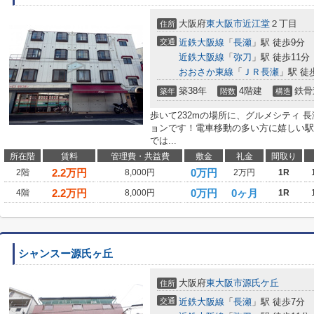
大阪府
東大阪市
近江堂
２丁目
住所
交通
近鉄大阪線
「
長瀬
」駅 徒歩9分
近鉄大阪線
「
弥刀
」駅 徒歩11分
おおさか東線
「
ＪＲ長瀬
」駅 徒
築38年
4階建
鉄骨
築年
階数
構造
歩いて232mの場所に、グルメシティ 
ョンです！電車移動の多い方に嬉しい駅
では...
所在階
賃料
管理費・共益費
敷金
礼金
間取り
2.2
万円
0万円
2階
8,000円
2万円
1R
2.2
万円
0万円
0ヶ月
4階
8,000円
1R
シャンスー源氏ヶ丘
大阪府
東大阪市
源氏ケ丘
住所
交通
近鉄大阪線
「
長瀬
」駅 徒歩7分