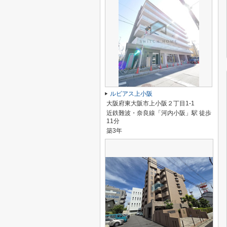
ルビアス上小阪
大阪府東大阪市上小阪２丁目1-1
近鉄難波・奈良線「河内小阪」駅 徒歩
11分
築3年