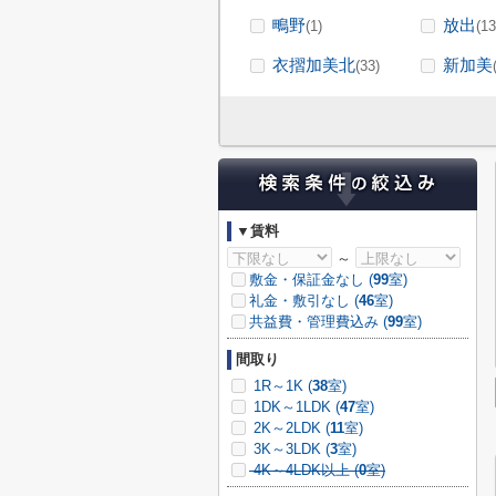
鴫野
放出
(1)
(13
衣摺加美北
新加美
(33)
▼賃料
～
敷金・保証金なし (
99
室)
礼金・敷引なし (
46
室)
共益費・管理費込み (
99
室)
間取り
1R～1K (
38
室)
1DK～1LDK (
47
室)
2K～2LDK (
11
室)
3K～3LDK (
3
室)
4K～4LDK以上 (
0
室)