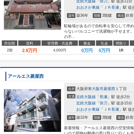
近鉄大阪線
「
弥刀
」駅 徒歩11分
おおさか東線
「
ＪＲ長瀬
」駅 徒
築36年
3階建
鉄骨
築年
階数
構造
駐輪場があるので自転車を安心して停め
らないバルコニーで洗濯物が干せます。
の不...
所在階
賃料
管理費・共益費
敷金
礼金
間取り
2.9
万円
0万円
0万円
2階
4,000円
1R
アールエス菱屋西
大阪府
東大阪市
菱屋西
１丁目
住所
交通
近鉄大阪線
「
長瀬
」駅 徒歩2分
近鉄大阪線
「
弥刀
」駅 徒歩15分
おおさか東線
「
ＪＲ長瀬
」駅 徒
築32年
3階建
鉄骨
築年
階数
構造
新着情報：アールエス菱屋西の空室情報な
いので荷物や郵便の受け取りに行くも楽