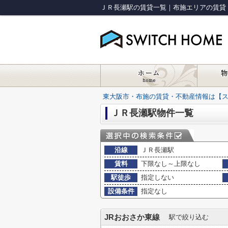
ＪＲ長瀬駅の賃貸一覧｜布施エリアの賃貸
東大阪市・布施の賃貸・不動産情報は【
ＪＲ長瀬駅物件一覧
沿線
ＪＲ長瀬駅
賃料
下限なし～上限なし
駅徒歩
指定しない
設備条件
指定なし
JRおおさか東線
駅で絞り込む