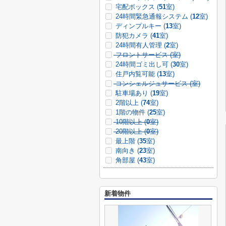
宅配ボックス (
51
室)
24時間緊急通報システム (
12
室)
ディンプルキー (
13
室)
防犯カメラ (
41
室)
24時間有人管理 (
2
室)
フロントサービス (
室)
24時間ゴミ出し可 (
30
室)
住戸内覧可能 (
13
室)
コンシェルジュサービス (
室)
駐車場あり (
19
室)
2階以上 (
74
室)
1階の物件 (
25
室)
10階以上 (
0
室)
20階以上 (
0
室)
最上階 (
35
室)
南向き (
23
室)
角部屋 (
43
室)
新着物件