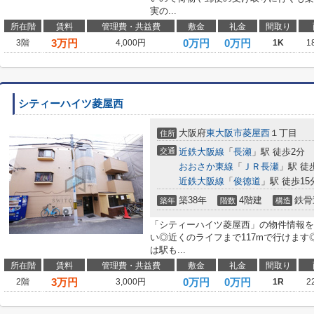
実の...
所在階
賃料
管理費・共益費
敷金
礼金
間取り
3
万円
0万円
0万円
3階
4,000円
1K
1
シティーハイツ菱屋西
大阪府
東大阪市
菱屋西
１丁目
住所
交通
近鉄大阪線
「
長瀬
」駅 徒歩2分
おおさか東線
「
ＪＲ長瀬
」駅 徒
近鉄大阪線
「
俊徳道
」駅 徒歩15
築38年
4階建
鉄骨
築年
階数
構造
「シティーハイツ菱屋西」の物件情報を
い◎近くのライフまで117mで行けます
は駅も...
所在階
賃料
管理費・共益費
敷金
礼金
間取り
3
万円
0万円
0万円
2階
3,000円
1R
2