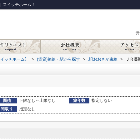
｜スイッチホーム！
営
スイッチホーム】
>
(賃貸)路線・駅から探す
>
JRおおさか東線
>
ＪＲ長
面積
下限なし～上限なし
築年数
指定しない
間取り
指定なし