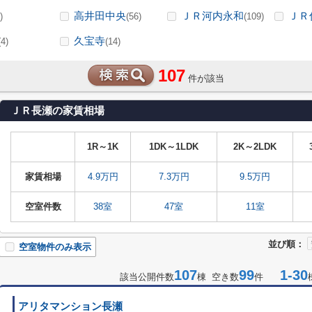
高井田中央
ＪＲ河内永和
ＪＲ
)
(56)
(109)
久宝寺
(4)
(14)
107
件が該当
ＪＲ長瀬の家賃相場
1R～1K
1DK～1LDK
2K～2LDK
家賃相場
4.9万円
7.3万円
9.5万円
空室件数
38室
47室
11室
並び順：
空室物件のみ表示
107
99
1-30
該当公開件数
棟 空き数
件
アリタマンション長瀬