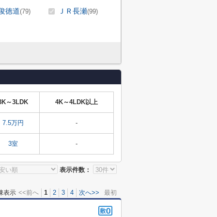
俊徳道
ＪＲ長瀬
(79)
(99)
3K～3LDK
4K～4LDK以上
7.5万円
-
3室
-
表示件数：
棟表示
<<前へ
1
2
3
4
次へ>>
最初