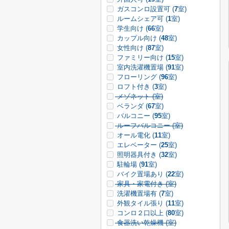
ガスコンロ設置可 (
7
室)
ルームシェア可 (
1
室)
学生向け (
66
室)
カップル向け (
48
室)
女性向け (
87
室)
ファミリー向け (
15
室)
室内洗濯機置場 (
91
室)
フローリング (
96
室)
ロフト付き (
3
室)
メゾネット (
室)
ベランダ (
67
室)
バルコニー (
95
室)
ルーフバルコニー (
室)
オール電化 (
11
室)
エレベーター (
25
室)
照明器具付き (
32
室)
駐輪場 (
91
室)
バイク置場あり (
22
室)
家具・家電付き (
室)
洗濯機置場有 (
7
室)
外観タイル張り (
11
室)
コンロ２口以上 (
80
室)
食器洗い乾燥機 (
室)