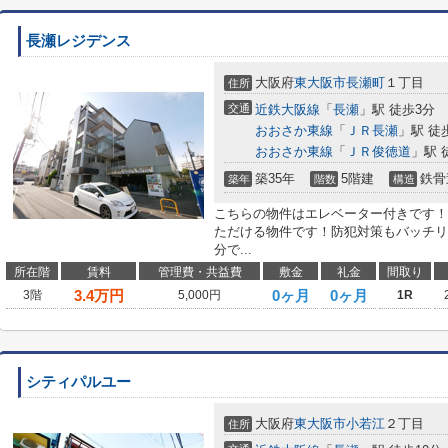
長瀬レジデンス
大阪府
東大阪市
長瀬町
１丁目
住所
交通
近鉄大阪線
「
長瀬
」駅 徒歩3分
おおさか東線
「
ＪＲ長瀬
」駅 徒
おおさか東線
「
ＪＲ俊徳道
」駅 
築35年
5階建
鉄骨
築年
階数
構造
こちらの物件はエレベーター付きです！
ただける物件です！防犯対策もバッチリ
分で...
所在階
賃料
管理費・共益費
敷金
礼金
間取り
3.4
万円
0ヶ月
0ヶ月
3階
5,000円
1R
シティパルユー
大阪府
東大阪市
小若江
２丁目
住所