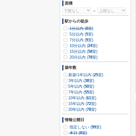
面積
～
駅からの徒歩
1分以内 (
0
室)
5分以内 (
5
室)
7分以内 (
9
室)
10分以内 (
24
室)
15分以内 (
58
室)
20分以内 (
78
室)
築年数
新築/1年以内 (
25
室)
3年以内 (
38
室)
5年以内 (
50
室)
7年以内 (
55
室)
10年以内 (
61
室)
15年以内 (
72
室)
20年以内 (
78
室)
情報公開日
指定しない (
99
室)
本日 (
0
室)