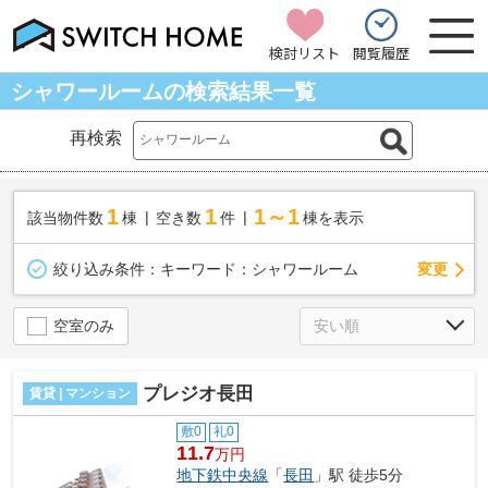
検討リスト
閲覧履歴
シャワールームの検索結果一覧
再検索
1
1
1～1
該当物件数
棟
空き数
件
棟を表示
変更
絞り込み条件：
キーワード：シャワールーム
空室のみ
プレジオ長田
賃貸 | マンション
敷0
礼0
11.7
万円
地下鉄中央線
「
長田
」駅 徒歩5分