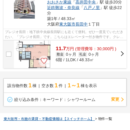
おおさか東線
「
高井田中央
」駅 徒歩20分
近鉄難波・奈良線
「
八戸ノ里
」駅 徒歩22
分
築1年 / 48.33㎡
大阪府
東大阪市
長田中
１丁目
プレジオ長田：地下鉄中央線長田駅にも近くて便利。ぜひ一度見ていただき
たい、「プレジオ長田」です。こちらはエレベーター付き物件です。クレジ
ットカードで初期費用をお支払いいた...
11.7
万
円
(管理費等：30,000円 )
0ヶ月
0ヶ月
敷金
礼金
6階 / 1LDK / 48.33㎡
1
1
1～1
該当物件数
棟
空き数
件
棟を表示
変更
絞り込み条件：
キーワード：シャワールーム
東大阪市・布施の賃貸・不動産情報は【スイッチホーム】
>
物件一覧