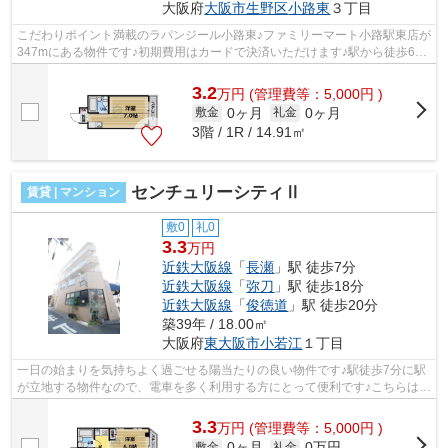
大阪府
大阪市生野区
小路東
３丁目
こだわりポイント満載のラパンジール小路東♪ファミリーマート小路駅東店が
347mにある物件です♪初期費用はカードで決済いただけます♪駅から徒歩6分
にある物件なので、電車利用が多い方...
3.2
万
円
(管理費等：5,000円 )
0ヶ月
0ヶ月
敷金
礼金
3階 / 1R / 14.91㎡
センチュリーシティⅡ
賃貸 | マンション
敷0
礼0
3.3
万円
近鉄大阪線
「
長瀬
」駅 徒歩7分
近鉄大阪線
「
弥刀
」駅 徒歩18分
近鉄大阪線
「
俊徳道
」駅 徒歩20分
築39年 / 18.00㎡
大阪府
東大阪市
小若江
１丁目
一日の始まりを気持ちよく過ごせる陽当たりの良い物件です♪駅徒歩7分に駅
が立地する物件なので、電車を多く利用する方にとって便利です♪こちらはマ
ンションタイプになります♪当社スタ...
3.3
万
円
(管理費等：5,000円 )
0ヶ月
0万円
敷金
礼金