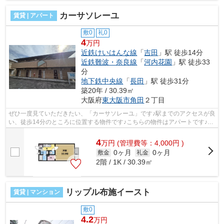
カーサソレーユ
賃貸 | アパート
敷0
礼0
4
万円
近鉄けいはんな線
「
吉田
」駅 徒歩14分
近鉄難波・奈良線
「
河内花園
」駅 徒歩33
分
地下鉄中央線
「
長田
」駅 徒歩31分
築20年 / 30.39㎡
大阪府
東大阪市
角田
２丁目
ぜひ一度見ていただきたい、「カーサソレーユ」です♪駅までのアクセスが良
い、徒歩14分のところに位置する物件です♪こちらの物件はアパートです♪こ
ちらのアパートでは初期費用をカード...
4
万
円
(管理費等：4,000円 )
0ヶ月
0ヶ月
敷金
礼金
2階 / 1K / 30.39㎡
リップル布施イースト
賃貸 | マンション
敷0
4.2
万円