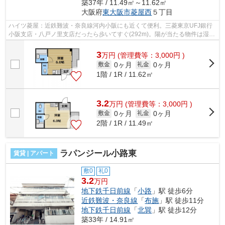
築37年 / 11.49㎡～11.62㎡
大阪府
東大阪市
菱屋西
５丁目
ハイツ菱屋：近鉄難波・奈良線河内小阪にも近くて便利。三菱東京UFJ銀行
小阪支店・八戸ノ里支店だったら歩いてすぐ(292m)。陽が当たる物件は湿気
も少なく健康な毎日を過ごせます。遠...
3
万
円
(管理費等：3,000円 )
0ヶ月
0ヶ月
敷金
礼金
1階 / 1R / 11.62㎡
3.2
万
円
(管理費等：3,000円 )
0ヶ月
0ヶ月
敷金
礼金
2階 / 1R / 11.49㎡
ラパンジール小路東
賃貸 | アパート
敷0
礼0
3.2
万円
地下鉄千日前線
「
小路
」駅 徒歩6分
近鉄難波・奈良線
「
布施
」駅 徒歩11分
地下鉄千日前線
「
北巽
」駅 徒歩12分
築33年 / 14.91㎡