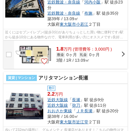
近鉄難波・奈良線
「
河内小阪
」駅 徒歩23
分
近鉄難波・奈良線
「
布施
」駅 徒歩35分
築39年 / 13.09㎡
大阪府
東大阪市
小若江
２丁目
近くにはセブンイレブン(徒歩3分)がありちょっとした買い物に便利です♪駅
から徒歩10分にある物件なので、電車利用が多い方にオススメです♪良好な
陽当りが好評の、魅力溢れる一押しの物...
1.8
万
円
(管理費等：3,000円 )
0ヶ月
0ヶ月
敷金
礼金
3階 / 1R / 13.09㎡
アリタマンション長瀬
賃貸 | マンション
敷0
2.2
万円
近鉄大阪線
「
長瀬
」駅 徒歩9分
近鉄大阪線
「
弥刀
」駅 徒歩11分
おおさか東線
「
ＪＲ長瀬
」駅 徒歩20分
築38年 / 16.00㎡
大阪府
東大阪市
近江堂
２丁目
歩いて232mの場所に、グルメシティ 長瀬店があります！こちらの物件はマ