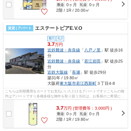
0ヶ月
0ヶ月
敷金
礼金
2階 / 1R / 20.00㎡
エステートピアE.V.O
賃貸 | アパート
敷0
礼0
3.7
万円
近鉄難波・奈良線
「
八戸ノ里
」駅 徒歩16
分
近鉄難波・奈良線
「
若江岩田
」駅 徒歩25
分
近鉄大阪線
「
長瀬
」駅 徒歩29分
築31年 / 19.80㎡
大阪府
東大阪市
若江西新町
３丁目4-8
こちらは初期費用をカードでお支払いいただけるアパートです☆こちらの物
件はアパートです☆多種多様な物件を取り扱う当社は、お客様のご希望に適
した物件のご紹介をさせていただきます☆...
3.7
万
円
(管理費等：3,000円 )
0ヶ月
0ヶ月
敷金
礼金
2階 / 1R / 19.80㎡