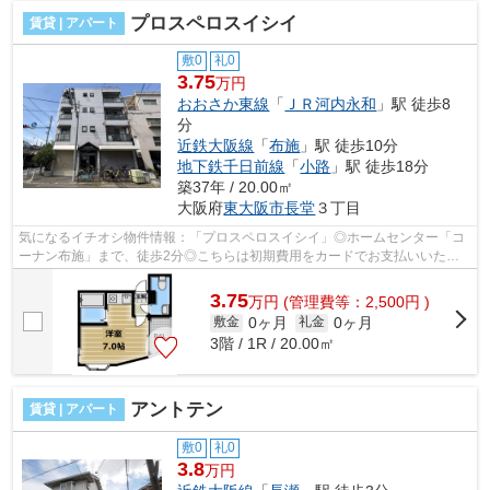
プロスペロスイシイ
賃貸 | アパート
敷0
礼0
3.75
万円
おおさか東線
「
ＪＲ河内永和
」駅 徒歩8
分
近鉄大阪線
「
布施
」駅 徒歩10分
地下鉄千日前線
「
小路
」駅 徒歩18分
築37年 / 20.00㎡
大阪府
東大阪市
長堂
３丁目
気になるイチオシ物件情報：「プロスペロスイシイ」◎ホームセンター「コ
ーナン布施」まで、徒歩2分◎こちらは初期費用をカードでお支払いいただ
ける物件なので、支払い手続きの手間が省...
3.75
万
円
(管理費等：2,500円 )
0ヶ月
0ヶ月
敷金
礼金
3階 / 1R / 20.00㎡
アントテン
賃貸 | アパート
敷0
礼0
3.8
万円