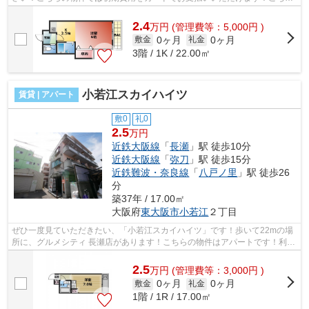
はマンションタイプになります！不動...
2.4
万
円
(管理費等：5,000円 )
0ヶ月
0ヶ月
敷金
礼金
3階 / 1K / 22.00㎡
小若江スカイハイツ
賃貸 | アパート
敷0
礼0
2.5
万円
近鉄大阪線
「
長瀬
」駅 徒歩10分
近鉄大阪線
「
弥刀
」駅 徒歩15分
近鉄難波・奈良線
「
八戸ノ里
」駅 徒歩26
分
築37年 / 17.00㎡
大阪府
東大阪市
小若江
２丁目
ぜひ一度見ていただきたい、「小若江スカイハイツ」です！歩いて22mの場
所に、グルメシティ 長瀬店があります！こちらの物件はアパートです！利便
性の高い徒歩10分の物件です！物件の...
2.5
万
円
(管理費等：3,000円 )
0ヶ月
0ヶ月
敷金
礼金
1階 / 1R / 17.00㎡