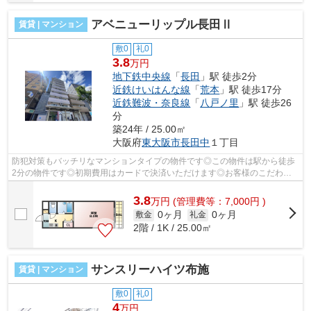
アベニューリップル長田Ⅱ
賃貸 | マンション
敷0
礼0
3.8
万円
地下鉄中央線
「
長田
」駅 徒歩2分
近鉄けいはんな線
「
荒本
」駅 徒歩17分
近鉄難波・奈良線
「
八戸ノ里
」駅 徒歩26
分
築24年 / 25.00㎡
大阪府
東大阪市
長田中
１丁目
防犯対策もバッチリなマンションタイプの物件です◎この物件は駅から徒歩
2分の物件です◎初期費用はカードで決済いただけます◎お客様のこだわり
やニーズに合わせた物件をご紹介いたしま...
3.8
万
円
(管理費等：7,000円 )
0ヶ月
0ヶ月
敷金
礼金
2階 / 1K / 25.00㎡
サンスリーハイツ布施
賃貸 | マンション
敷0
礼0
4
万円