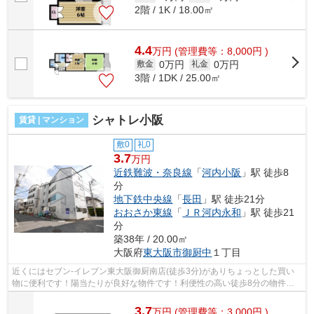
2階 / 1K / 18.00㎡
4.4
万
円
(管理費等：8,000円 )
0万円
0万円
敷金
礼金
3階 / 1DK / 25.00㎡
シャトレ小阪
賃貸 | マンション
敷0
礼0
3.7
万円
近鉄難波・奈良線
「
河内小阪
」駅 徒歩8
分
地下鉄中央線
「
長田
」駅 徒歩21分
おおさか東線
「
ＪＲ河内永和
」駅 徒歩21
分
築38年 / 20.00㎡
大阪府
東大阪市
御厨中
１丁目
近くにはセブン-イレブン東大阪御厨南店(徒歩3分)がありちょっとした買い
物に便利です！陽当たりが良好な物件です！利便性の高い徒歩8分の物件で
す！眺めの良いマンションです！東大阪...
3.7
万
円
(管理費等：3,000円 )