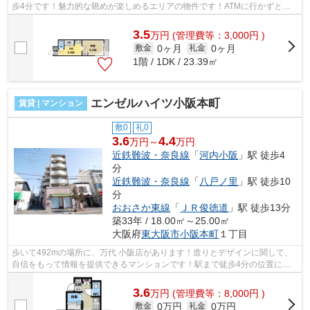
歩4分です！魅力的な眺めが楽しめるエリアの物件です！ATMに行かずと
も、初期費用や家賃をカードで決済できます...
3.5
万
円
(管理費等：3,000円 )
0ヶ月
0ヶ月
敷金
礼金
1階 / 1DK / 23.39㎡
エンゼルハイツ小阪本町
賃貸 | マンション
敷0
礼0
3.6
4.4
万円～
万円
近鉄難波・奈良線
「
河内小阪
」駅 徒歩4
分
近鉄難波・奈良線
「
八戸ノ里
」駅 徒歩10
分
おおさか東線
「
ＪＲ俊徳道
」駅 徒歩13分
築33年 / 18.00㎡～25.00㎡
大阪府
東大阪市
小阪本町
１丁目
歩いて492mの場所に、万代 小阪店があります！造りとデザインに関して、
自信をもって情報を提供できるマンションです！駅まで徒歩4分の位置に立
地する、アクセス良好な物件です！マン...
3.6
万
円
(管理費等：8,000円 )
0万円
0万円
敷金
礼金