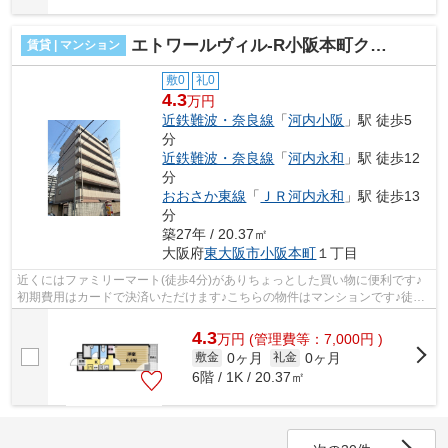
エトワールヴィル-R小阪本町クラッセ
賃貸 | マンション
敷0
礼0
4.3
万円
近鉄難波・奈良線
「
河内小阪
」駅 徒歩5
分
近鉄難波・奈良線
「
河内永和
」駅 徒歩12
分
おおさか東線
「
ＪＲ河内永和
」駅 徒歩13
分
築27年 / 20.37㎡
大阪府
東大阪市
小阪本町
１丁目
近くにはファミリーマート(徒歩4分)がありちょっとした買い物に便利です♪
初期費用はカードで決済いただけます♪こちらの物件はマンションです♪徒歩
5分に駅がある物件です♪不動産物件を...
4.3
万
円
(管理費等：7,000円 )
0ヶ月
0ヶ月
敷金
礼金
6階 / 1K / 20.37㎡