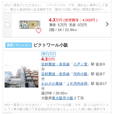
ぜひ一度見ていただきたい、「バーズハウス」です。譲れない条件として多
い、駅から徒歩8分にある物件です。陽当りの良い明るい環境が魅力の一押
し物件となっています。安心と信頼のマ...
4.3
万
円
(管理費等：4,000円 )
5万円
0万円
敷金
礼金
2階 / 1K / 22.94㎡
ビクトワール小阪
賃貸 | マンション
敷0
礼0
4.3
万円
近鉄難波・奈良線
「
八戸ノ里
」駅 徒歩3
分
近鉄難波・奈良線
「
河内小阪
」駅 徒歩7
分
おおさか東線
「
ＪＲ河内永和
」駅 徒歩17
分
築29年 / 20.00㎡
大阪府
東大阪市
小阪
２丁目
ぜひ一度見ていただきたい、「ビクトワール小阪」です。近くにはセブン-イ
レブン東大阪小阪２丁目店(徒歩3分)がありちょっとした買い物に便利です。
ATMに行かずとも、初期費用や家賃を...