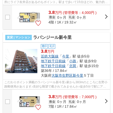
所にライフ友井店があるのもポイント。駅まで歩いて15分ほどの、魅力的な
立地の物件です。空気の入れ替えができ...
3.8
万
円
(管理費等：4,000円 )
0ヶ月
0ヶ月
敷金
礼金
4階 / 1K / 19.32㎡
ラパンジール新今里
賃貸 | マンション
敷0
礼0
3.8
万円
近鉄大阪線
「
今里
」駅 徒歩5分
地下鉄千日前線
「
小路
」駅 徒歩9分
地下鉄千日前線
「
北巽
」駅 徒歩15分
築36年 / 17.84㎡
大阪府
大阪市生野区
新今里
５丁目
こだわりポイント満載のラパンジール新今里♪家から383mのところに生野小
路郵便局があります♪良好な眺望で癒されてみませんか♪徒歩5分で駅にアク
セスできる物件です♪大阪市生野区エリア...
3.8
万
円
(管理費等：7,000円 )
0ヶ月
0ヶ月
敷金
礼金
7階 / 1R / 17.84㎡