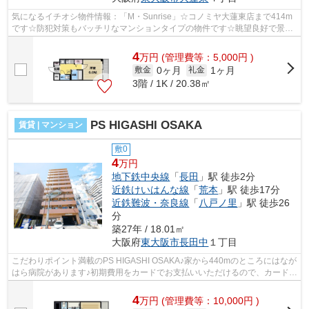
気になるイチオシ物件情報：「M・Sunrise」☆コノミヤ大蓮東店まで414m
です☆防犯対策もバッチリなマンションタイプの物件です☆眺望良好で景色
が楽しめます☆どういった設備が必要で、ど...
4
万
円
(管理費等：5,000円 )
0ヶ月
1ヶ月
敷金
礼金
3階 / 1K / 20.38㎡
PS HIGASHI OSAKA
賃貸 | マンション
敷0
4
万円
地下鉄中央線
「
長田
」駅 徒歩2分
近鉄けいはんな線
「
荒本
」駅 徒歩17分
近鉄難波・奈良線
「
八戸ノ里
」駅 徒歩26
分
築27年 / 18.01㎡
大阪府
東大阪市
長田中
１丁目
こだわりポイント満載のPS HIGASHI OSAKA♪家から440mのところにはなが
はら病院があります♪初期費用をカードでお支払いいただけるので、カードで
決済したい方にもおすすめです♪素敵な景...
4
万
円
(管理費等：10,000円 )