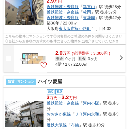
2.9
万円
近鉄難波・奈良線
「
瓢箪山
」駅 徒歩25分
近鉄難波・奈良線
「
枚岡
」駅 徒歩37分
近鉄難波・奈良線
「
東花園
」駅 徒歩42分
築36年 / 22.00㎡
大阪府
東大阪市
横小路町
１丁目4-32
こちらの物件はマンションです◎お客様のご希望の条件をお聞かせください
◎当社からお客様のお求めの条件に合った物件をご紹介させていただきます
(^^)
2.9
万
円
(管理費等：3,000円 )
0ヶ月
0ヶ月
敷金
礼金
4階 / 1K / 22.00㎡
ハイツ菱屋
賃貸 | マンション
敷0
礼0
3
3.2
万円～
万円
近鉄難波・奈良線
「
河内小阪
」駅 徒歩5
分
おおさか東線
「
ＪＲ河内永和
」駅 徒歩9
分
近鉄大阪線
「
布施
」駅 徒歩19分