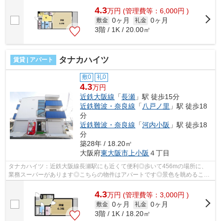
4.3
万
円
(管理費等：6,000円 )
0ヶ月
0ヶ月
敷金
礼金
3階 / 1K / 20.00㎡
タナカハイツ
賃貸 | アパート
敷0
礼0
4.3
万円
近鉄大阪線
「
長瀬
」駅 徒歩15分
近鉄難波・奈良線
「
八戸ノ里
」駅 徒歩18
分
近鉄難波・奈良線
「
河内小阪
」駅 徒歩18
分
築28年 / 18.20㎡
大阪府
東大阪市
上小阪
４丁目
タナカハイツ：近鉄大阪線長瀬駅にも近くて便利◎歩いて456mの場所に、
業務スーパーがあります◎こちらの物件はアパートです◎景色を眺めること
には心を癒す効果があり、視力低下の恐れも...
4.3
万
円
(管理費等：3,000円 )
0ヶ月
0ヶ月
敷金
礼金
3階 / 1K / 18.20㎡