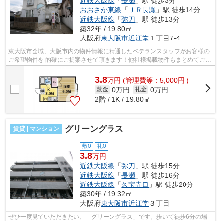
近鉄大阪線
「
長瀬
」駅 徒歩3分
おおさか東線
「
ＪＲ長瀬
」駅 徒歩14分
近鉄大阪線
「
弥刀
」駅 徒歩13分
築32年 / 19.80㎡
大阪府
東大阪市
近江堂
１丁目7-4
東大阪市全域、大阪市内の物件情報に精通したベテランスタッフがお客様の
ご希望物件を 的確にご提案させて頂きます！他社様掲載物件もまとめてご紹
介致します。お気軽にお問い合わせく...
3.8
万
円
(管理費等：5,000円 )
0万円
0万円
敷金
礼金
2階 / 1K / 19.80㎡
グリーングラス
賃貸 | マンション
敷0
礼0
3.8
万円
近鉄大阪線
「
弥刀
」駅 徒歩15分
近鉄大阪線
「
長瀬
」駅 徒歩16分
近鉄大阪線
「
久宝寺口
」駅 徒歩20分
築30年 / 19.32㎡
大阪府
東大阪市
近江堂
３丁目
ぜひ一度見ていただきたい、「グリーングラス」です。歩いて徒歩6分の場