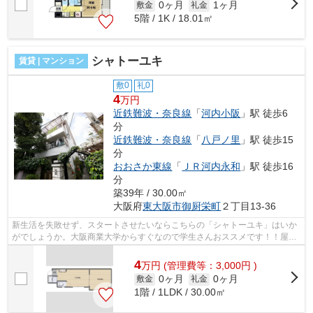
0ヶ月
1ヶ月
敷金
礼金
5階 / 1K / 18.01㎡
シャトーユキ
賃貸 | マンション
敷0
礼0
4
万円
近鉄難波・奈良線
「
河内小阪
」駅 徒歩6
分
近鉄難波・奈良線
「
八戸ノ里
」駅 徒歩15
分
おおさか東線
「
ＪＲ河内永和
」駅 徒歩16
分
築39年 / 30.00㎡
大阪府
東大阪市
御厨栄町
２丁目13-36
新生活を失敗せず、スタートさせたいならこちらの「シャトーユキ」はいか
がでしょうか。大阪商業大学からすぐなので学生さんおススメです！！屋根
付き駐輪場・コインランドリーがある...
4
万
円
(管理費等：3,000円 )
0ヶ月
0ヶ月
敷金
礼金
1階 / 1LDK / 30.00㎡