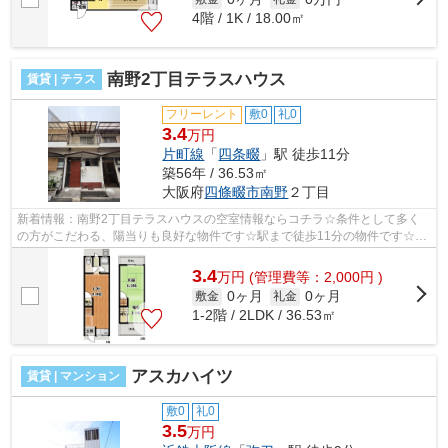
4階 / 1K / 18.00㎡
南野2丁目テラスハウス
賃貸 | テラス
フリーレント
敷0
礼0
3.4
万円
片町線
「
四条畷
」駅 徒歩11分
築56年 / 36.53㎡
大阪府
四條畷市
南野
２丁目
新着情報：南野2丁目テラスハウスの空室情報ならコチラ☆条件として多く
の方がこだわる、陽当りも良好な物件です☆駅まで徒歩11分の物件です☆自
分だけのおしゃれ空間を演出できるテラス...
3.4
万
円
(管理費等：2,000円 )
0ヶ月
0ヶ月
敷金
礼金
1-2階 / 2LDK / 36.53㎡
アスカハイツ
賃貸 | マンション
敷0
礼0
3.5
万円