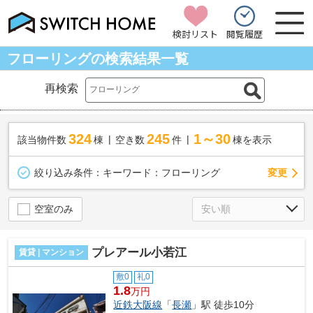
検討リスト
閲覧履歴
フローリングの検索結果一覧
再検索
324
245
1～30
該当物件数
棟
空き数
件
棟を表示
変更
絞り込み条件：
キーワード：フローリング
空室のみ
プレアール小若江
賃貸 | マンション
敷0
礼0
1.8
万円
近鉄大阪線
「
長瀬
」駅 徒歩10分