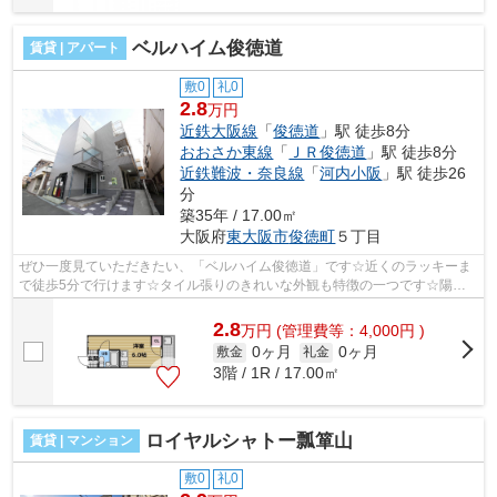
ベルハイム俊徳道
賃貸 | アパート
敷0
礼0
2.8
万円
近鉄大阪線
「
俊徳道
」駅 徒歩8分
おおさか東線
「
ＪＲ俊徳道
」駅 徒歩8分
近鉄難波・奈良線
「
河内小阪
」駅 徒歩26
分
築35年 / 17.00㎡
大阪府
東大阪市
俊徳町
５丁目
ぜひ一度見ていただきたい、「ベルハイム俊徳道」です☆近くのラッキーま
で徒歩5分で行けます☆タイル張りのきれいな外観も特徴の一つです☆陽当
たりが良好な物件です☆できるだけ早めに不...
2.8
万
円
(管理費等：4,000円 )
0ヶ月
0ヶ月
敷金
礼金
3階 / 1R / 17.00㎡
ロイヤルシャトー瓢箪山
賃貸 | マンション
敷0
礼0