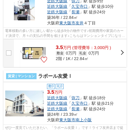
近鉄大阪線
「
弥刀
」駅 徒歩9分
近鉄大阪線
「
久宝寺口
」駅 徒歩10分
近鉄大阪線
「
長瀬
」駅 徒歩24分
築36年 / 22.84㎡
大阪府
東大阪市
友井
４丁目
電車移動の多い方に嬉しい駅から徒歩9分の物件です♪初期費用や家賃のカー
ド決済で、月々の支払の手間を省けます♪こちらはマンションタイプになりま
す♪陽当りも良いので、清々しい朝を...
3.5
万
円
(管理費等：3,000円 )
0万円
0万円
敷金
礼金
2階 / 1K / 22.84㎡
ラポール友愛Ⅰ
賃貸 | マンション
敷0
礼0
3.5
万円
近鉄大阪線
「
弥刀
」駅 徒歩18分
近鉄大阪線
「
久宝寺口
」駅 徒歩21分
近鉄大阪線
「
長瀬
」駅 徒歩24分
築24年 / 23.39㎡
大阪府
東大阪市
南上小阪
ぜひ一度見ていただきたい、「ラポール友愛Ⅰ」です！ライフ友井店まで徒