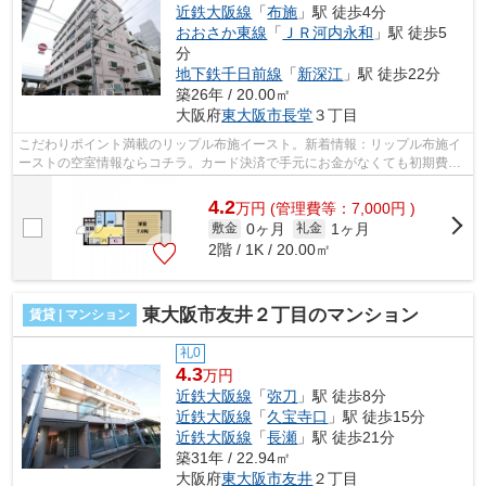
近鉄大阪線
「
布施
」駅 徒歩4分
おおさか東線
「
ＪＲ河内永和
」駅 徒歩5
分
地下鉄千日前線
「
新深江
」駅 徒歩22分
築26年 / 20.00㎡
大阪府
東大阪市
長堂
３丁目
こだわりポイント満載のリップル布施イースト。新着情報：リップル布施イ
ーストの空室情報ならコチラ。カード決済で手元にお金がなくても初期費用
や家賃支払いができます。防犯対策も...
4.2
万
円
(管理費等：7,000円 )
0ヶ月
1ヶ月
敷金
礼金
2階 / 1K / 20.00㎡
東大阪市友井２丁目のマンション
賃貸 | マンション
礼0
4.3
万円
近鉄大阪線
「
弥刀
」駅 徒歩8分
近鉄大阪線
「
久宝寺口
」駅 徒歩15分
近鉄大阪線
「
長瀬
」駅 徒歩21分
築31年 / 22.94㎡
大阪府
東大阪市
友井
２丁目