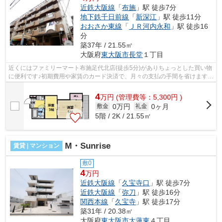
近鉄大阪線
「
布施
」駅 徒歩7分
地下鉄千日前線
「
新深江
」駅 徒歩11分
おおさか東線
「
ＪＲ河内永和
」駅 徒歩16
分
築37年 / 21.55㎡
大阪府
東大阪市
長堂
１丁目
近くにはファミリーマート布施足代北店(徒歩5分)がありちょっとした買い物
に便利です♪初期費用や家賃のカード決済で、月々の支払の手間を省けます♪
こちらの物件はマンションです♪陽当...
4
万
円
(管理費等：5,300円 )
0万円
0ヶ月
敷金
礼金
5階 / 2K / 21.55㎡
M・Sunrise
賃貸 | マンション
敷0
4
万円
近鉄大阪線
「
久宝寺口
」駅 徒歩7分
近鉄大阪線
「
弥刀
」駅 徒歩16分
関西本線
「
久宝寺
」駅 徒歩17分
築31年 / 20.38㎡
大阪府
東大阪市
大蓮東
４丁目