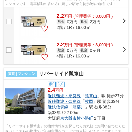
ンションです！電車移動の多い方に嬉しい駅から徒歩9分の物件です！こち
らの物件では初期費用をカードでお支払...
2.2
万
円
(管理費等：8,000円 )
0万円
2万円
敷金
礼金
2階 / 1R / 16.00㎡
2.2
万
円
(管理費等：8,000円 )
0万円
0ヶ月
敷金
礼金
4階 / 1R / 16.00㎡
リバーサイド瓢箪山
賃貸 | マンション
敷0
礼0
2.4
万円
近鉄難波・奈良線
「
瓢箪山
」駅 徒歩27分
近鉄難波・奈良線
「
枚岡
」駅 徒歩39分
近鉄信貴線
「
服部川
」駅 徒歩38分
築33年 / 22.00㎡
大阪府
東大阪市
横小路町
１丁目
「リバーサイド瓢箪山」の物件情報をお探しならお気軽にお問い合わせくだ
さい！こちらの物件では初期費用をカードでお支払いいただけます！こちら