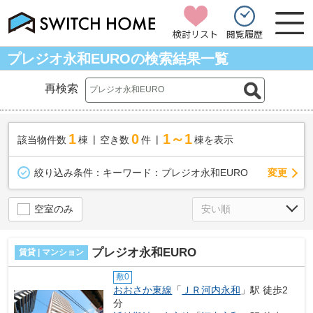
検討リスト
閲覧履歴
プレジオ永和EUROの検索結果一覧
再検索
1
0
1～1
該当物件数
棟
空き数
件
棟を表示
変更
絞り込み条件：
キーワード：プレジオ永和EURO
空室のみ
プレジオ永和EURO
賃貸 | マンション
敷0
おおさか東線
「
ＪＲ河内永和
」駅 徒歩2
分