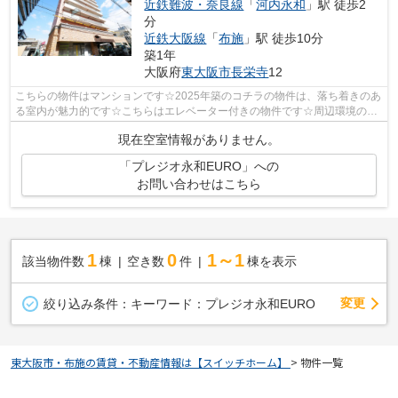
近鉄難波・奈良線
「
河内永和
」駅 徒歩2
分
近鉄大阪線
「
布施
」駅 徒歩10分
築1年
大阪府
東大阪市
長栄寺
12
こちらの物件はマンションです☆2025年築のコチラの物件は、落ち着きのあ
る室内が魅力的です☆こちらはエレベーター付きの物件です☆周辺環境の良
い15階建ての建物です☆できるだけ早めに...
現在空室情報がありません。
「プレジオ永和EURO」への
お問い合わせはこちら
1
0
1～1
該当物件数
棟
空き数
件
棟を表示
変更
絞り込み条件：
キーワード：プレジオ永和EURO
東大阪市・布施の賃貸・不動産情報は【スイッチホーム】
>
物件一覧