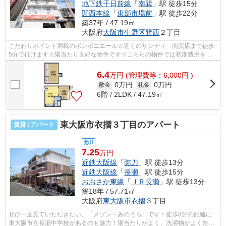
地下鉄千日前線
「
南巽
」駅 徒歩15分
関西本線
「
東部市場前
」駅 徒歩22分
築37年 / 47.19㎡
大阪府
大阪市生野区
巽西
２丁目
こだわりポイント満載のボンボニエール☆近くのサンディ 南巽店まで徒歩
5分で行けます☆陽当たり良好な物件です☆こちらの物件では初期費用をカ
ードでお支払いいただけます☆当社スタッフ...
6.4
万
円
(管理費等：6,000円 )
0万円
0万円
敷金
礼金
6階 / 2LDK / 47.19㎡
東大阪市衣摺３丁目のアパート
賃貸 | アパート
敷0
7.25
万円
近鉄大阪線
「
弥刀
」駅 徒歩13分
近鉄大阪線
「
長瀬
」駅 徒歩15分
おおさか東線
「
ＪＲ長瀬
」駅 徒歩13分
築18年 / 57.71㎡
大阪府
東大阪市
衣摺
３丁目
ぜひ一度見ていただきたい、「メゾン・みのうら」です！徒歩8分の距離に
東大阪市立長瀬中学校があるのも魅力！陽当たりがよく、洗濯物がよく乾く