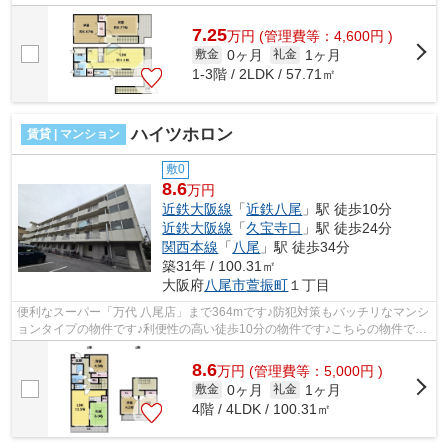
物件です！ATMに行かずとも、初期費用...
7.25
万
円
(管理費等：4,600円 )
0ヶ月
1ヶ月
敷金
礼金
1-3階 / 2LDK / 57.71㎡
ハイツホロン
賃貸 | マンション
敷0
8.6
万円
近鉄大阪線
「
近鉄八尾
」駅 徒歩10分
近鉄大阪線
「
久宝寺口
」駅 徒歩24分
関西本線
「
八尾
」駅 徒歩34分
築31年 / 100.31㎡
大阪府
八尾市
萱振町
１丁目
便利なスーパー「万代 八尾店」まで364mです♪防犯対策もバッチリなマンシ
ョンタイプの物件です♪利便性の高い徒歩10分の物件です♪こちらの物件では
初期費用をカードでお支払いいただけ...
8.6
万
円
(管理費等：5,000円 )
0ヶ月
1ヶ月
敷金
礼金
4階 / 4LDK / 100.31㎡