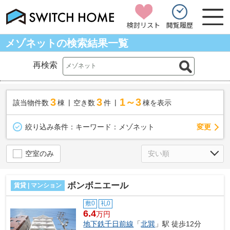
検討リスト
閲覧履歴
メゾネットの検索結果一覧
再検索
3
3
1～3
該当物件数
棟
空き数
件
棟を表示
変更
絞り込み条件：
キーワード：メゾネット
空室のみ
ボンボニエール
賃貸 | マンション
敷0
礼0
6.4
万円
地下鉄千日前線
「
北巽
」駅 徒歩12分