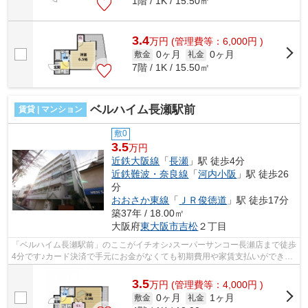
1階 / 1K / 15.50㎡
3.4
万
円
(管理費等：6,000円 )
0ヶ月
0ヶ月
敷金
礼金
7階 / 1K / 15.50㎡
ベルハイム長瀬駅前
賃貸 | マンション
敷0
3.5
万円
近鉄大阪線
「
長瀬
」駅 徒歩4分
近鉄難波・奈良線
「
河内小阪
」駅 徒歩26
分
おおさか東線
「
ＪＲ俊徳道
」駅 徒歩17分
築37年 / 18.00㎡
大阪府
東大阪市
吉松
２丁目
「ベルハイム長瀬駅前」のここがイチオシ♪スーパーサンコー長瀬店まで徒歩
4分です♪カード決済で手元にお金がなくても初期費用や家賃支払いができま
す♪陽当たりの良いマンションです♪東...
3.5
万
円
(管理費等：4,000円 )
0ヶ月
1ヶ月
敷金
礼金