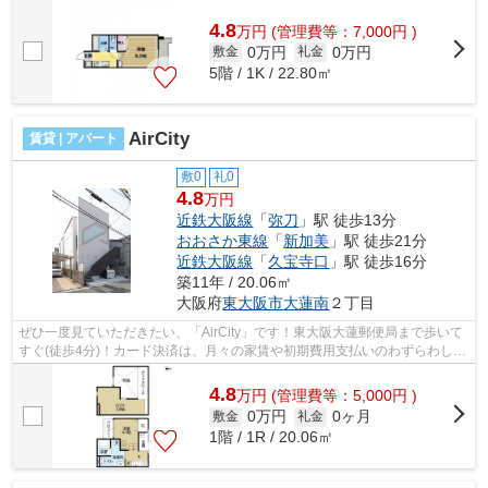
ーター付きの物件です♪できるだけ早...
4.8
万
円
(管理費等：7,000円 )
0万円
0万円
敷金
礼金
5階 / 1K / 22.80㎡
AirCity
賃貸 | アパート
敷0
礼0
4.8
万円
近鉄大阪線
「
弥刀
」駅 徒歩13分
おおさか東線
「
新加美
」駅 徒歩21分
近鉄大阪線
「
久宝寺口
」駅 徒歩16分
築11年 / 20.06㎡
大阪府
東大阪市
大蓮南
２丁目
ぜひ一度見ていただきたい、「AirCity」です！東大阪大蓮郵便局まで歩いて
すぐ(徒歩4分)！カード決済は、月々の家賃や初期費用支払いのわずらわしさ
を解消してくれます！ニーズの高い...
4.8
万
円
(管理費等：5,000円 )
0万円
0ヶ月
敷金
礼金
1階 / 1R / 20.06㎡