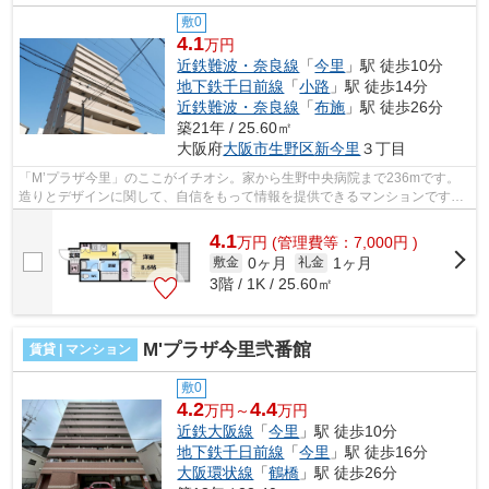
敷0
4.1
万円
近鉄難波・奈良線
「
今里
」駅 徒歩10分
地下鉄千日前線
「
小路
」駅 徒歩14分
近鉄難波・奈良線
「
布施
」駅 徒歩26分
築21年 / 25.60㎡
大阪府
大阪市生野区
新今里
３丁目
「M’プラザ今里」のここがイチオシ。家から生野中央病院まで236mです。
造りとデザインに関して、自信をもって情報を提供できるマンションです。
眺望良好なマンションです。当社スタッ...
4.1
万
円
(管理費等：7,000円 )
0ヶ月
1ヶ月
敷金
礼金
3階 / 1K / 25.60㎡
M'プラザ今里弐番館
賃貸 | マンション
敷0
4.2
4.4
万円～
万円
近鉄大阪線
「
今里
」駅 徒歩10分
地下鉄千日前線
「
今里
」駅 徒歩16分
大阪環状線
「
鶴橋
」駅 徒歩26分