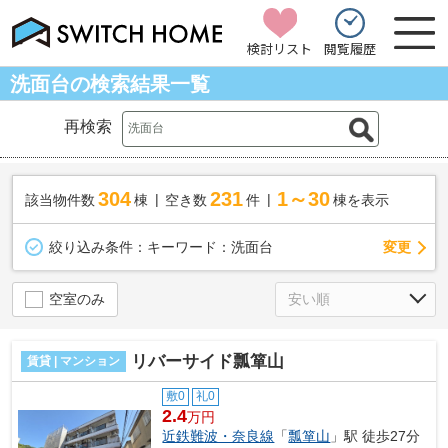
検討リスト
閲覧履歴
洗面台の検索結果一覧
再検索
304
231
1～30
該当物件数
棟
空き数
件
棟を表示
変更
絞り込み条件：
キーワード：洗面台
空室のみ
リバーサイド瓢箪山
賃貸 | マンション
敷0
礼0
2.4
万円
近鉄難波・奈良線
「
瓢箪山
」駅 徒歩27分