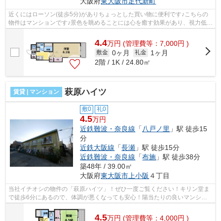
大阪府
東大阪市
足代新町
近くにはローソン(徒歩5分)がありちょっとした買い物に便利です♪こちらの
物件はマンションです♪景色を眺めることには心を癒す効果があり、視力低下
の恐れも少なくしてくれます♪陽当た...
4.4
万
円
(管理費等：7,000円 )
0ヶ月
1ヶ月
敷金
礼金
2階 / 1K / 24.80㎡
萩原ハイツ
賃貸 | マンション
敷0
礼0
4.5
万円
近鉄難波・奈良線
「
八戸ノ里
」駅 徒歩15
分
近鉄大阪線
「
長瀬
」駅 徒歩15分
近鉄難波・奈良線
「
布施
」駅 徒歩38分
築48年 / 39.00㎡
大阪府
東大阪市
上小阪
４丁目
当社イチオシの物件の「萩原ハイツ」！ぜひ一度ご覧ください！キリン堂ま
で徒歩6分にあるので、体調が悪くなっても安心！陽当たりの良いマンショ
ンです！こちらはマンションタイプにな...
4.5
万
円
(管理費等：4,000円 )