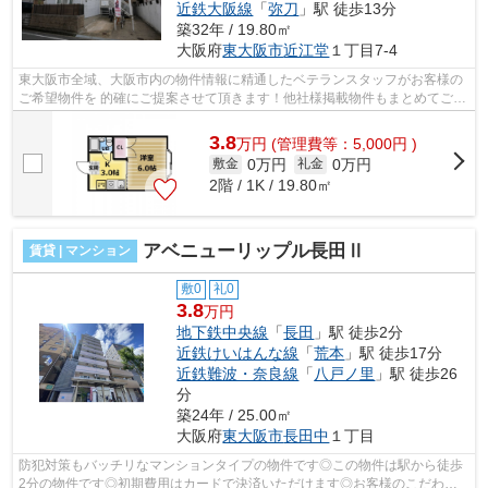
近鉄大阪線
「
弥刀
」駅 徒歩13分
築32年 / 19.80㎡
大阪府
東大阪市
近江堂
１丁目7-4
東大阪市全域、大阪市内の物件情報に精通したベテランスタッフがお客様の
ご希望物件を 的確にご提案させて頂きます！他社様掲載物件もまとめてご紹
介致します。お気軽にお問い合わせく...
3.8
万
円
(管理費等：5,000円 )
0万円
0万円
敷金
礼金
2階 / 1K / 19.80㎡
アベニューリップル長田Ⅱ
賃貸 | マンション
敷0
礼0
3.8
万円
地下鉄中央線
「
長田
」駅 徒歩2分
近鉄けいはんな線
「
荒本
」駅 徒歩17分
近鉄難波・奈良線
「
八戸ノ里
」駅 徒歩26
分
築24年 / 25.00㎡
大阪府
東大阪市
長田中
１丁目
防犯対策もバッチリなマンションタイプの物件です◎この物件は駅から徒歩
2分の物件です◎初期費用はカードで決済いただけます◎お客様のこだわり