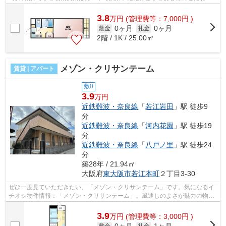
やニーズに合わせた物件をご紹介いたしま...
3.8
万
円
(管理費等：7,000円 )
0ヶ月
0ヶ月
敷金
礼金
2階 / 1K / 25.00㎡
メゾン・クリサンテーム
賃貸 | アパート
敷0
3.9
万円
近鉄難波・奈良線
「
若江岩田
」駅 徒歩9
分
近鉄難波・奈良線
「
河内花園
」駅 徒歩19
分
近鉄難波・奈良線
「
八戸ノ里
」駅 徒歩24
分
築28年 / 21.94㎡
大阪府
東大阪市
若江本町
２丁目3-30
ぜひ一度見ていただきたい、「メゾン・クリサンテーム」です。気になるイ
チオシ物件情報：「メゾン・クリサンテーム」。風通しのよさが魅力の物件
です。電車移動の多い方に嬉しい駅か...
3.9
万
円
(管理費等：3,000円 )
敷金
礼金