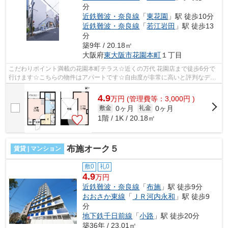
分
近鉄難波・奈良線
「
東花園
」駅 徒歩10分
近鉄難波・奈良線
「
若江岩田
」駅 徒歩13
分
築9年 / 20.18㎡
大阪府
東大阪市
花園本町
１丁目
こだわりポイント満載の花園本町テラス☆近くの万代 花園店まで徒歩6分で
行けます☆こちらの物件はアパートです☆自由度が非常に高いと評判なデザ
イナーズ物件物件☆できるだけ早めに不動...
4.9
万
円
(管理費等：3,000円 )
0ヶ月
0ヶ月
敷金
礼金
1階 / 1K / 20.18㎡
布施オーク５
賃貸 | マンション
敷0
礼0
4.9
万円
近鉄難波・奈良線
「
布施
」駅 徒歩9分
おおさか東線
「
ＪＲ河内永和
」駅 徒歩9
分
地下鉄千日前線
「
小路
」駅 徒歩20分
築36年 / 23.01㎡