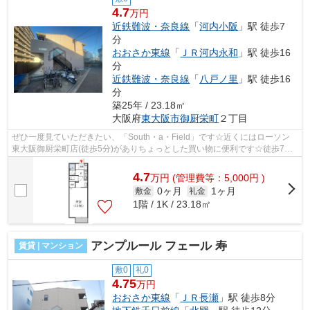
4.7
万円
近鉄難波・奈良線
「
河内小阪
」駅 徒歩7
分
おおさか東線
「
ＪＲ河内永和
」駅 徒歩16
分
近鉄難波・奈良線
「
八戸ノ里
」駅 徒歩16
分
築25年 / 23.18㎡
大阪府
東大阪市
御厨栄町
２丁目
ぜひ一度見ていただきたい、「South・a・Field」です☆近くにはローソン
東大阪御厨栄町店(徒歩5分)がありちょっとした買い物に便利です☆徒歩7分
に駅のある、ニーズの高い物件です☆通風...
4.7
万
円
(管理費等：5,000円 )
0ヶ月
1ヶ月
敷金
礼金
1階 / 1K / 23.18㎡
アンプルール フェール 寿
賃貸 | マンション
敷0
礼0
4.75
万円
おおさか東線
「
ＪＲ長瀬
」駅 徒歩8分