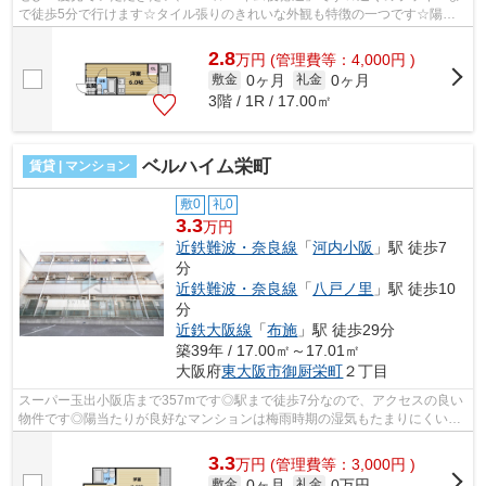
で徒歩5分で行けます☆タイル張りのきれいな外観も特徴の一つです☆陽当
たりが良好な物件です☆できるだけ早めに不...
2.8
万
円
(管理費等：4,000円 )
0ヶ月
0ヶ月
敷金
礼金
3階 / 1R / 17.00㎡
ベルハイム栄町
賃貸 | マンション
敷0
礼0
3.3
万円
近鉄難波・奈良線
「
河内小阪
」駅 徒歩7
分
近鉄難波・奈良線
「
八戸ノ里
」駅 徒歩10
分
近鉄大阪線
「
布施
」駅 徒歩29分
築39年 / 17.00㎡～17.01㎡
大阪府
東大阪市
御厨栄町
２丁目
スーパー玉出小阪店まで357mです◎駅まで徒歩7分なので、アクセスの良い
物件です◎陽当たりが良好なマンションは梅雨時期の湿気もたまりにくい条
件です◎造りとデザインに関して、自信を...
3.3
万
円
(管理費等：3,000円 )
0ヶ月
0万円
敷金
礼金