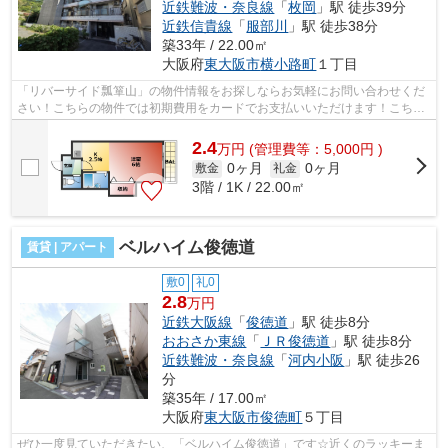
近鉄難波・奈良線
「
枚岡
」駅 徒歩39分
近鉄信貴線
「
服部川
」駅 徒歩38分
築33年 / 22.00㎡
大阪府
東大阪市
横小路町
１丁目
「リバーサイド瓢箪山」の物件情報をお探しならお気軽にお問い合わせくだ
さい！こちらの物件では初期費用をカードでお支払いいただけます！こちら
はマンションタイプになります！不動...
2.4
万
円
(管理費等：5,000円 )
0ヶ月
0ヶ月
敷金
礼金
3階 / 1K / 22.00㎡
ベルハイム俊徳道
賃貸 | アパート
敷0
礼0
2.8
万円
近鉄大阪線
「
俊徳道
」駅 徒歩8分
おおさか東線
「
ＪＲ俊徳道
」駅 徒歩8分
近鉄難波・奈良線
「
河内小阪
」駅 徒歩26
分
築35年 / 17.00㎡
大阪府
東大阪市
俊徳町
５丁目
ぜひ一度見ていただきたい、「ベルハイム俊徳道」です☆近くのラッキーま