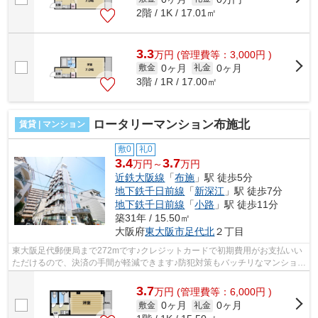
2階 / 1K / 17.01㎡
3.3
万
円
(管理費等：3,000円 )
0ヶ月
0ヶ月
敷金
礼金
3階 / 1R / 17.00㎡
ロータリーマンション布施北
賃貸 | マンション
敷0
礼0
3.4
3.7
万円～
万円
近鉄大阪線
「
布施
」駅 徒歩5分
地下鉄千日前線
「
新深江
」駅 徒歩7分
地下鉄千日前線
「
小路
」駅 徒歩11分
築31年 / 15.50㎡
大阪府
東大阪市
足代北
２丁目
東大阪足代郵便局まで272mです♪クレジットカードで初期費用がお支払いい
ただけるので、決済の手間が軽減できます♪防犯対策もバッチリなマンション
タイプの物件です♪高ニーズな駅近の物...
3.7
万
円
(管理費等：6,000円 )
0ヶ月
0ヶ月
敷金
礼金