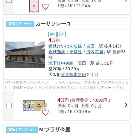
0ヶ月
1ヶ月
1階 / 1K / 21.94㎡
カーサソレーユ
賃貸 | アパート
敷0
礼0
4
万円
近鉄けいはんな線
「
吉田
」駅 徒歩14分
近鉄難波・奈良線
「
河内花園
」駅 徒歩33
分
地下鉄中央線
「
長田
」駅 徒歩31分
築20年 / 30.39㎡
大阪府
東大阪市
角田
２丁目
ぜひ一度見ていただきたい、「カーサソレーユ」です♪駅までのアクセスが良
い、徒歩14分のところに位置する物件です♪こちらの物件はアパートです♪こ
ちらのアパートでは初期費用をカード...
4
万
円
(管理費等：4,000円 )
0ヶ月
0ヶ月
敷金
礼金
2階 / 1K / 30.39㎡
M’プラザ今里
賃貸 | マンション