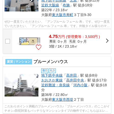
地下鉄千日前線
「
北巽
」駅 徒歩12分
近鉄大阪線
「
布施
」駅 徒歩18分
築22年 / 23.18㎡
大阪府
東大阪市
寿町
３丁目9-30
ぜひ一度見ていただきたい、「アンプルール フェール 寿」です。ぜひ一度見
ていただきたい、「アンプルール フェール 寿」です。外観タイル張りのマン
ションです。こちらはマンション...
4.75
万
円
(管理費等：3,500円 )
0ヶ月
0ヶ月
敷金
礼金
3階 / 1K / 23.18㎡
ブルーメンハウス
賃貸 | マンション
敷0
礼0
地下鉄中央線
「
高井田
」駅 徒歩8分
おおさか東線
「
高井田中央
」駅 徒歩17分
近鉄難波・奈良線
「
河内小阪
」駅 徒歩18
分
築36年 / 22.80㎡
大阪府
東大阪市
西堤
２丁目
こだわりポイント満載のブルーメンハウス♪「ブルーメンハウス」のここがイ
チオシ♪防犯対策もバッチリなマンションタイプの物件です♪こちらはエレベ