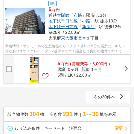
敷0
5
万円
近鉄大阪線
「
布施
」駅 徒歩3分
地下鉄千日前線
「
小路
」駅 徒歩13分
地下鉄千日前線
「
新深江
」駅 徒歩12分
築25年 / 22.80㎡
大阪府
東大阪市
長堂
１丁目
新着情報：サンモールの空室情報ならコチラ！歩いて6分の場所に、キリン
堂があります！エレベーター2基付きです！陽当たり良好な物件です！でき
るだけ早めに不動産情報を集めたい方は...
5
万
円
(管理費等：6,000円 )
0ヶ月
1ヶ月
敷金
礼金
5階 / 1K / 22.80㎡
次の30件へ
304
231
1～30
該当物件数
棟
空き数
件
棟を表示
変更
絞り込み条件：
キーワード：洗面台