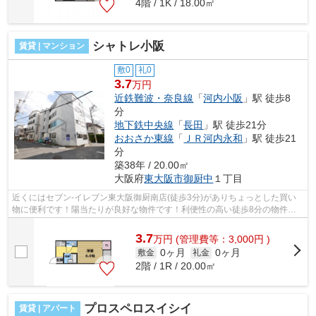
4階 / 1K / 18.00㎡
シャトレ小阪
賃貸 | マンション
敷0
礼0
3.7
万円
近鉄難波・奈良線
「
河内小阪
」駅 徒歩8
分
地下鉄中央線
「
長田
」駅 徒歩21分
おおさか東線
「
ＪＲ河内永和
」駅 徒歩21
分
築38年 / 20.00㎡
大阪府
東大阪市
御厨中
１丁目
近くにはセブン-イレブン東大阪御厨南店(徒歩3分)がありちょっとした買い
物に便利です！陽当たりが良好な物件です！利便性の高い徒歩8分の物件で
す！眺めの良いマンションです！東大阪...
3.7
万
円
(管理費等：3,000円 )
0ヶ月
0ヶ月
敷金
礼金
2階 / 1R / 20.00㎡
プロスペロスイシイ
賃貸 | アパート