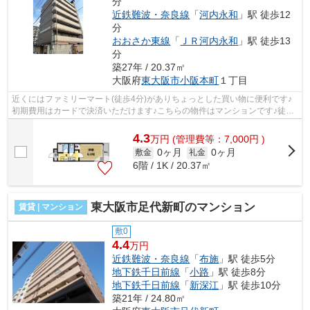
分
近鉄難波・奈良線
「
河内永和
」駅 徒歩12
分
おおさか東線
「
ＪＲ河内永和
」駅 徒歩13
分
築27年 / 20.37㎡
大阪府
東大阪市
小阪本町
１丁目
近くにはファミリーマート(徒歩4分)がありちょっとした買い物に便利です♪
初期費用はカードで決済いただけます♪こちらの物件はマンションです♪徒歩
5分に駅がある物件です♪不動産物件を...
4.3
万
円
(管理費等：7,000円 )
0ヶ月
0ヶ月
敷金
礼金
6階 / 1K / 20.37㎡
東大阪市足代新町のマンション
賃貸 | マンション
敷0
4.4
万円
近鉄難波・奈良線
「
布施
」駅 徒歩5分
地下鉄千日前線
「
小路
」駅 徒歩8分
地下鉄千日前線
「
新深江
」駅 徒歩10分
築21年 / 24.80㎡