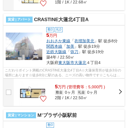
1階 / 1K / 22.68㎡
CRASTINE大蓮北4丁目A
賃貸 | アパート
敷0
礼0
5
万円
おおさか東線
「
衣摺加美北
」駅 徒歩8分
関西本線
「
加美
」駅 徒歩19分
近鉄大阪線
「
弥刀
」駅 徒歩19分
築4年 / 22.50㎡
大阪府
東大阪市
大蓮北
４丁目4
こだわりポイント満載のCRASTINE大蓮北4丁目A☆大蓮保育所が徒歩3分の
場所にあります☆徒歩8分に駅のある、ニーズの高い物件です☆こちらは初
期費用をカードでお支払いいただけるアパート...
5
万
円
(管理費等：5,000円 )
0ヶ月
0ヶ月
敷金
礼金
2階 / 1K / 22.50㎡
M’プラザ小阪駅前
賃貸 | マンション
敷0