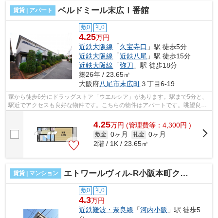
ベルドミール末広Ⅰ番館
賃貸 | アパート
敷0
礼0
4.25
万円
近鉄大阪線
「
久宝寺口
」駅 徒歩5分
近鉄大阪線
「
近鉄八尾
」駅 徒歩15分
近鉄大阪線
「
弥刀
」駅 徒歩18分
築26年 / 23.65㎡
大阪府
八尾市
末広町
３丁目6-19
家から徒歩6分にドラッグストア「ウエルシア」があります。駅まで5分と、
駅近でアクセスも良好な物件です。こちらの物件はアパートです。眺望良好
なエリアの物件で魅力的です。八尾市...
4.25
万
円
(管理費等：4,300円 )
0ヶ月
0ヶ月
敷金
礼金
2階 / 1K / 23.65㎡
エトワールヴィル-R小阪本町クラッセ
賃貸 | マンション
敷0
礼0
4.3
万円
近鉄難波・奈良線
「
河内小阪
」駅 徒歩5