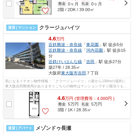
0ヶ月
0ヶ月
敷金
礼金
2階 / 2DK / 39.00㎡
クラージュハイツ
賃貸 | マンション
4.6
万円
近鉄難波・奈良線
「
東花園
」駅 徒歩5分
近鉄難波・奈良線
「
河内花園
」駅 徒歩15
分
近鉄けいはんな線
「
吉田
」駅 徒歩27分
築27年 / 28.35㎡
大阪府
東大阪市
吉田
７丁目
気になるイチオシ物件情報：「クラージュハイツ」☆家から198mの場所に
東大阪吉田郵便局があります☆こちらの物件はマンションです☆陽当りも良
いので、清々しい朝を迎えることのできるマ...
4.6
万
円
(管理費等：4,000円 )
5万円
5万円
敷金
礼金
3階 / 1K / 28.35㎡
メゾンドゥ長瀬
賃貸 | アパート