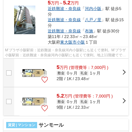
5
5.2
万円～
万円
近鉄難波・奈良線
「
河内小阪
」駅 徒歩5
分
近鉄難波・奈良線
「
八戸ノ里
」駅 徒歩15
分
近鉄難波・奈良線
「
布施
」駅 徒歩30分
築11年 / 22.33㎡～23.48㎡
大阪府
東大阪市
小阪
１丁目
M’プラザ小阪駅前：近鉄難波・奈良線河内小阪駅にも近くて便利。M’プラザ
小阪駅前：近鉄難波・奈良線河内小阪駅にも近くて便利。地上11階建てで景
色も良く、多数のお問い合わせをいた...
5
万
円
(管理費等：7,000円 )
0ヶ月
1ヶ月
敷金
礼金
2階 / 1K / 23.48㎡
5.2
万
円
(管理費等：7,000円 )
0ヶ月
1ヶ月
敷金
礼金
9階 / 1K / 22.33㎡
サンモール
賃貸 | マンション