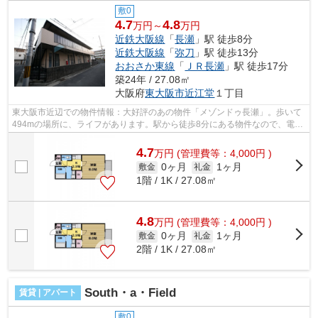
敷0
4.7
4.8
万円～
万円
近鉄大阪線
「
長瀬
」駅 徒歩8分
近鉄大阪線
「
弥刀
」駅 徒歩13分
おおさか東線
「
ＪＲ長瀬
」駅 徒歩17分
築24年 / 27.08㎡
大阪府
東大阪市
近江堂
１丁目
東大阪市近辺での物件情報：大好評のあの物件「メゾンドゥ長瀬」。歩いて
494mの場所に、ライフがあります。駅から徒歩8分にある物件なので、電車
利用が多い方にオススメです。初期費用...
4.7
万
円
(管理費等：4,000円 )
0ヶ月
1ヶ月
敷金
礼金
1階 / 1K / 27.08㎡
4.8
万
円
(管理費等：4,000円 )
0ヶ月
1ヶ月
敷金
礼金
2階 / 1K / 27.08㎡
South・a・Field
賃貸 | アパート
敷0