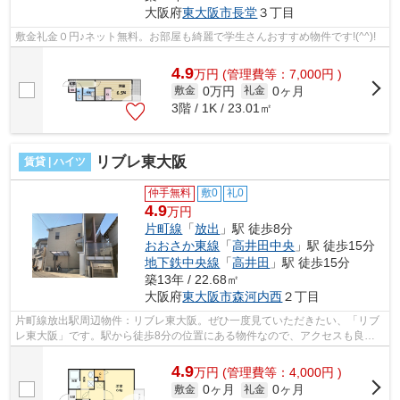
大阪府
東大阪市
長堂
３丁目
敷金礼金０円♪ネット無料。お部屋も綺麗で学生さんおすすめ物件です!(^^)!
4.9
万
円
(管理費等：7,000円 )
0万円
0ヶ月
敷金
礼金
3階 / 1K / 23.01㎡
リブレ東大阪
賃貸 | ハイツ
仲手無料
敷0
礼0
4.9
万円
片町線
「
放出
」駅 徒歩8分
おおさか東線
「
高井田中央
」駅 徒歩15分
地下鉄中央線
「
高井田
」駅 徒歩15分
築13年 / 22.68㎡
大阪府
東大阪市
森河内西
２丁目
片町線放出駅周辺物件：リブレ東大阪。ぜひ一度見ていただきたい、「リブ
レ東大阪」です。駅から徒歩8分の位置にある物件なので、アクセスも良好
です。賃貸物件のことでお困りなら、ま...
4.9
万
円
(管理費等：4,000円 )
0ヶ月
0ヶ月
敷金
礼金