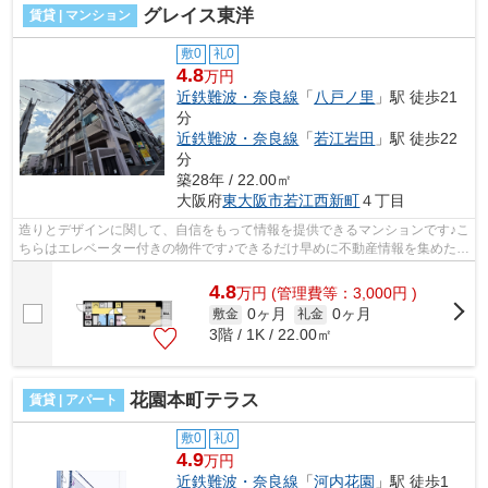
グレイス東洋
賃貸 | マンション
敷0
礼0
4.8
万円
近鉄難波・奈良線
「
八戸ノ里
」駅 徒歩21
分
近鉄難波・奈良線
「
若江岩田
」駅 徒歩22
分
築28年 / 22.00㎡
大阪府
東大阪市
若江西新町
４丁目
造りとデザインに関して、自信をもって情報を提供できるマンションです♪こ
ちらはエレベーター付きの物件です♪できるだけ早めに不動産情報を集めたい
方は当社スタッフまでご連絡くださ...
4.8
万
円
(管理費等：3,000円 )
0ヶ月
0ヶ月
敷金
礼金
3階 / 1K / 22.00㎡
花園本町テラス
賃貸 | アパート
敷0
礼0
4.9
万円
近鉄難波・奈良線
「
河内花園
」駅 徒歩1