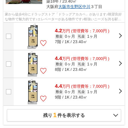
築18年 / 23.40㎡
大阪府
大阪市生野区
中川
３丁目
家から徒歩4分にドラッグストア「ドラッグアカカベ」があります♪眺望良好
な物件で魅力的です♪エレベーターがある物件です♪根強いニーズを誇る駅近
の物件となり、徒歩10分に駅がありま...
4.2
万
円
(管理費等：7,000円 )
0ヶ月
1ヶ月
敷金
礼金
7階 / 1K / 23.40㎡
4.4
万
円
(管理費等：7,000円 )
0ヶ月
1ヶ月
敷金
礼金
8階 / 1K / 23.40㎡
4.4
万
円
(管理費等：7,000円 )
0ヶ月
1ヶ月
敷金
礼金
9階 / 1K / 23.40㎡
1
残り
件を表示する