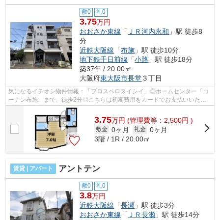
敷0
礼0
3.75
万円
おおさか東線
「
ＪＲ河内永和
」駅 徒歩8
分
近鉄大阪線
「
布施
」駅 徒歩10分
地下鉄千日前線
「
小路
」駅 徒歩18分
築37年 / 20.00㎡
大阪府
東大阪市
長堂
３丁目
気になるイチオシ物件情報：「プロスペロスイシイ」◎ホームセンター「コ
ーナン布施」まで、徒歩2分◎こちらは初期費用をカードでお支払いいただ
ける物件なので、支払い手続きの手間が省...
3.75
万
円
(管理費等：2,500円 )
0ヶ月
0ヶ月
敷金
礼金
3階 / 1R / 20.00㎡
アントテン
賃貸 | アパート
敷0
礼0
3.8
万円
近鉄大阪線
「
長瀬
」駅 徒歩3分
おおさか東線
「
ＪＲ長瀬
」駅 徒歩14分