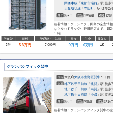
関西本線
「
東部市場前
」駅 徒歩1
大阪環状線
「
寺田町
」駅 徒歩27
築7年
10階建
鉄筋
築年
階数
構造
新着情報：グランエクラ田島の空室情報
なツルハドラッグ生野田島店まで、18
10階...
所在階
賃料
管理費・共益費
敷金
礼金
間取り
5.3
万円
0万円
0万円
5階
7,000円
1K
グランパシフィック巽中
大阪府
大阪市生野区
巽中
１丁目
住所
交通
地下鉄千日前線
「
北巽
」駅 徒歩
地下鉄千日前線
「
南巽
」駅 徒歩1
地下鉄千日前線
「
小路
」駅 徒歩1
築5年
9階建
鉄筋
築年
階数
構造
新着情報：グランパシフィック巽中の空