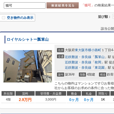
「猫可」
の検索結果
並び順：
空き物件のみ表示
該当公開
ロイヤルシャトー瓢箪山
大阪府
東大阪市
横小路町
１丁目4-
住所
交通
近鉄難波・奈良線
「
瓢箪山
」駅 
近鉄難波・奈良線
「
枚岡
」駅 徒
近鉄難波・奈良線
「
東花園
」駅 
築36年
4階建
鉄骨
築年
階数
構造
こちらの物件はマンションです◎お客様
社からお客様のお求めの条件に合った物件
所在階
賃料
管理費・共益費
敷金
礼金
間取り
2.9
万円
0ヶ月
0ヶ月
4階
3,000円
1K