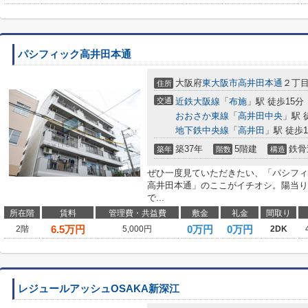
パシフィック高井田本通
大阪府
東大阪市
高井田本通
２丁
住所
交通
近鉄大阪線
「
布施
」駅 徒歩15分
おおさか東線
「
高井田中央
」駅 
地下鉄中央線
「
高井田
」駅 徒歩1
築37年
5階建
鉄骨
築年
階数
構造
ぜひ一度見ていただきたい、「パシフィ
高井田本通」のここがイチオシ。陽当り
で...
所在階
賃料
管理費・共益費
敷金
礼金
間取り
6.5
万円
0万円
0万円
2階
5,000円
2DK
レジュールアッシュOSAKA新深江