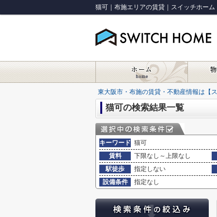
猫可｜布施エリアの賃貸｜スイッチホーム
東大阪市・布施の賃貸・不動産情報は【
猫可の検索結果一覧
キーワード
猫可
賃料
下限なし～上限なし
駅徒歩
指定しない
設備条件
指定なし