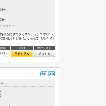
目
歩6分
3分
コンクリート
情報を提供できるマンションです◎13
初期費用をお支払いいただける物件です
面積
詳細
検討リスト
1.83㎡
詳細を見る
追加する
丁目
2分
分