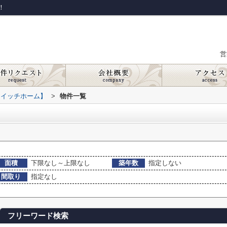
！
営
スイッチホーム】
>
物件一覧
面積
下限なし～上限なし
築年数
指定しない
間取り
指定なし
フリーワード検索