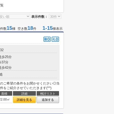
一覧
表示件数：
15
18
1-15
件数
棟 空き数
件
棟表示
32
徒歩25分
歩37分
徒歩42分
造
のご希望の条件をお聞かせください◎当
をご紹介させていただきます(^^)
面積
詳細
検討リスト
22.00㎡
詳細を見る
追加する