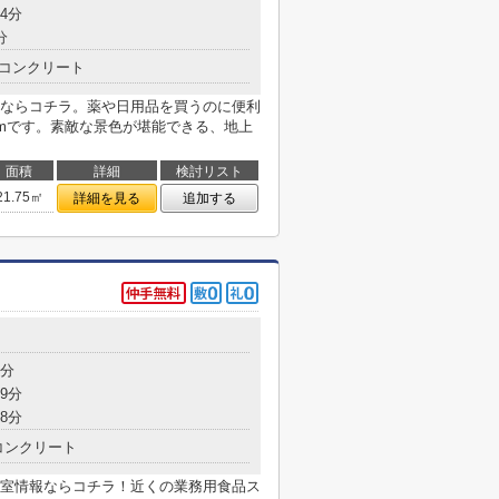
4分
分
コンクリート
ならコチラ。薬や日用品を買うのに便利
2mです。素敵な景色が堪能できる、地上
面積
詳細
検討リスト
21.75㎡
詳細を見る
追加する
7分
9分
8分
コンクリート
室情報ならコチラ！近くの業務用食品ス