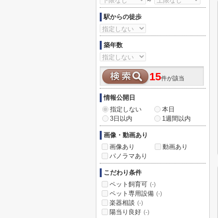
～
駅からの徒歩
築年数
15
件が該当
情報公開日
指定しない
本日
3日以内
1週間以内
画像・動画あり
画像あり
動画あり
パノラマあり
こだわり条件
ペット飼育可
(-)
ペット専用設備
(-)
楽器相談
(-)
陽当り良好
(-)