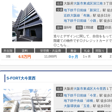
大阪府
大阪市東成区
深江南
３丁
住所
交通
地下鉄千日前線
「
新深江
」駅 徒
近鉄大阪線
「
布施
」駅 徒歩11分
地下鉄千日前線
「
小路
」駅 徒歩1
築6年
13階建
鉄筋
築年
階数
構造
造りとデザインに関して、自信をもって
階建ての物件です◎クレジットカードで
◎こちら...
所在階
賃料
管理費・共益費
敷金
礼金
間取り
6.5
万円
0ヶ月
3階
11,000円
1ヶ月
1K
2
S-FORT大今里西
大阪府
大阪市東成区
大今里西
１
住所
交通
地下鉄千日前線
「
今里
」駅 徒歩
地下鉄中央線
「
緑橋
」駅 徒歩16
大阪環状線
「
玉造
」駅 徒歩15分