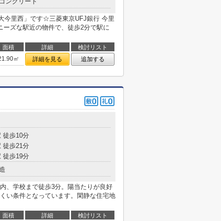
コンクリート
大今里西」です☆三菱東京UFJ銀行 今里
ニーズな駅近の物件で、徒歩2分で駅に
面積
詳細
検討リスト
21.90㎡
詳細を見る
追加する
目
 徒歩10分
 徒歩21分
 徒歩19分
造
内、学校まで徒歩3分。陽当たりが良好
くい条件となっています。閑静な住宅地
面積
詳細
検討リスト