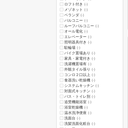
ロフト付き
(-)
メゾネット
(-)
ベランダ
(-)
バルコニー
(-)
ルーフバルコニー
(-)
オール電化
(-)
エレベーター
(-)
照明器具付き
(-)
駐輪場
(-)
バイク置場あり
(-)
家具・家電付き
(-)
洗濯機置場有
(-)
外観タイル張り
(-)
コンロ２口以上
(-)
食器洗い乾燥機
(-)
システムキッチン
(-)
対面式キッチン
(-)
バス・トイレ別
(-)
追焚機能浴室
(-)
浴室乾燥機
(-)
温水洗浄便座
(-)
洗面台
(-)
洗髪洗面化粧台
(-)