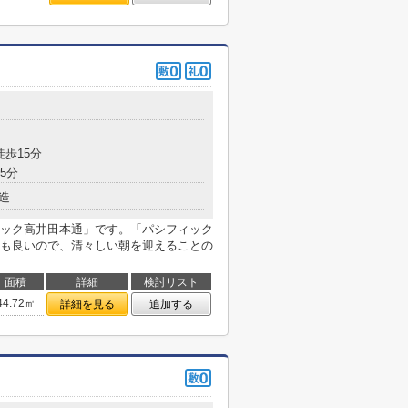
目
徒歩15分
5分
造
ック高井田本通」です。「パシフィック
も良いので、清々しい朝を迎えることの
面積
詳細
検討リスト
44.72㎡
詳細を見る
追加する