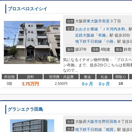
プロスペロスイシイ
大阪府
東大阪市
長堂
３丁目
住所
交通
おおさか東線
「
ＪＲ河内永和
」駅
近鉄大阪線
「
布施
」駅 徒歩10分
地下鉄千日前線
「
小路
」駅 徒歩1
築37年
4階建
鉄骨
築年
階数
構造
気になるイチオシ物件情報：「プロスペ
ン布施」まで、徒歩2分◎こちらは初期
なので...
所在階
賃料
管理費・共益費
敷金
礼金
間取り
3.75
万円
0ヶ月
0ヶ月
3階
2,500円
1R
グランエクラ田島
大阪府
大阪市生野区
田島
６丁目18
住所
交通
地下鉄千日前線
「
南巽
」駅 徒歩1