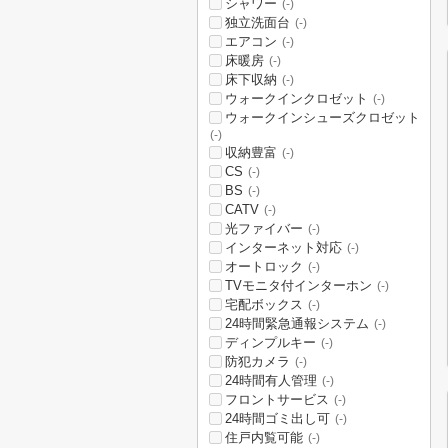
シャワー
(-)
独立洗面台
(-)
エアコン
(-)
床暖房
(-)
床下収納
(-)
ウォークインクロゼット
(-)
ウォークインシューズクロゼット
(-)
収納豊富
(-)
CS
(-)
BS
(-)
CATV
(-)
光ファイバー
(-)
インターネット対応
(-)
オートロック
(-)
TVモニタ付インターホン
(-)
宅配ボックス
(-)
24時間緊急通報システム
(-)
ディンプルキー
(-)
防犯カメラ
(-)
24時間有人管理
(-)
フロントサービス
(-)
24時間ゴミ出し可
(-)
住戸内覧可能
(-)