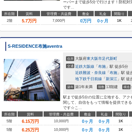
ーパーまで徒歩5分で行けます！防犯対
です...
所在階
賃料
管理費・共益費
敷金
礼金
間取り
5.7
万円
0万円
0ヶ月
2階
7,000円
1K
S-RESIDENCE布施aventra
大阪府
東大阪市
足代新町
住所
交通
近鉄大阪線
「
布施
」駅 徒歩5分
近鉄難波・奈良線
「
布施
」駅 徒
地下鉄千日前線
「
新深江
」駅 徒
築1年未満
13階建
築年
階数
構造
駅まで徒歩5分の位置に立地する、アク
関して、自信をもって情報を提供できる
です☆こ...
所在階
賃料
管理費・共益費
敷金
礼金
間取り
6.15
万円
0ヶ月
0ヶ月
5階
10,000円
1K
6.25
万円
0ヶ月
0ヶ月
5階
10,000円
1K