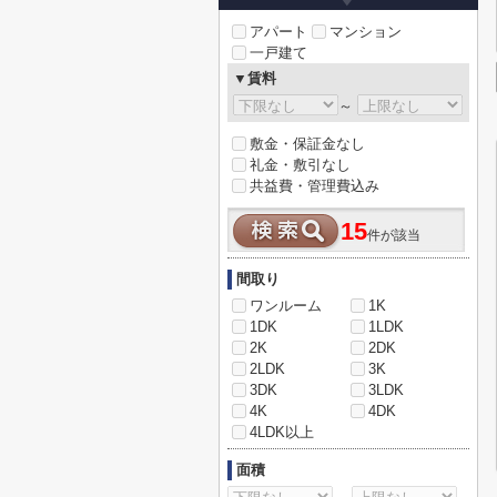
アパート
マンション
一戸建て
▼賃料
～
敷金・保証金なし
礼金・敷引なし
共益費・管理費込み
15
件が該当
間取り
ワンルーム
1K
1DK
1LDK
2K
2DK
2LDK
3K
3DK
3LDK
4K
4DK
4LDK以上
面積