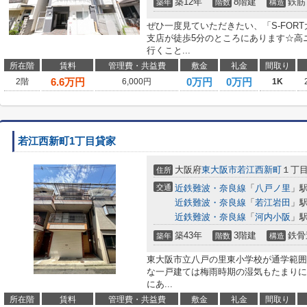
築12年
8階建
鉄筋
築年
階数
構造
ぜひ一度見ていただきたい、「S-FORT
支店が徒歩5分のところにあります☆高
行くこと...
所在階
賃料
管理費・共益費
敷金
礼金
間取り
6.6
万円
0万円
0万円
2階
6,000円
1K
若江西新町1丁目貸家
大阪府
東大阪市
若江西新町
１丁
住所
交通
近鉄難波・奈良線
「
八戸ノ里
」駅
近鉄難波・奈良線
「
若江岩田
」駅
近鉄難波・奈良線
「
河内小阪
」駅
築43年
3階建
鉄骨
築年
階数
構造
東大阪市立八戸の里東小学校が通学範囲
な一戸建ては梅雨時期の湿気もたまりに
にあ...
所在階
賃料
管理費・共益費
敷金
礼金
間取り