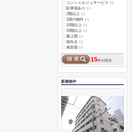
コンシェルジュサービス
(-)
駐車場あり
(-)
2階以上
(-)
1階の物件
(-)
10階以上
(-)
20階以上
(-)
最上階
(-)
南向き
(-)
角部屋
(-)
15
件が該当
新着物件