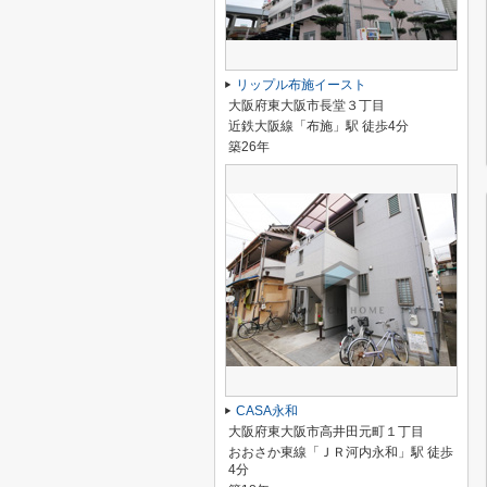
リップル布施イースト
大阪府東大阪市長堂３丁目
近鉄大阪線「布施」駅 徒歩4分
築26年
CASA永和
大阪府東大阪市高井田元町１丁目
おおさか東線「ＪＲ河内永和」駅 徒歩
4分