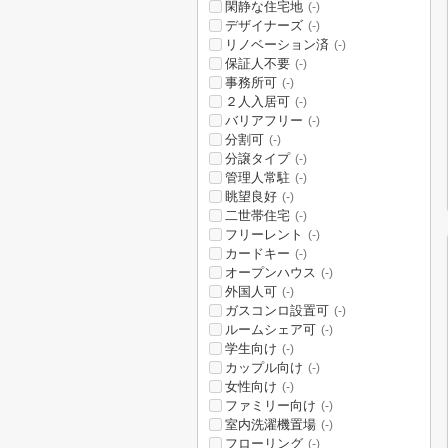
閑静な住宅地
(-)
デザイナーズ
(-)
リノベーション済
(-)
保証人不要
(-)
事務所可
(-)
２人入居可
(-)
バリアフリー
(-)
分割可
(-)
分譲タイプ
(-)
管理人常駐
(-)
眺望良好
(-)
二世帯住宅
(-)
フリーレント
(-)
カードキー
(-)
オープンハウス
(-)
外国人可
(-)
ガスコンロ設置可
(-)
ルームシェア可
(-)
学生向け
(-)
カップル向け
(-)
女性向け
(-)
ファミリー向け
(-)
室内洗濯機置場
(-)
フローリング
(-)