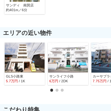
サンディ 南巽店
約401m／6分
エリアの近い物件
GLS小路東
サンライフ小路
カーサプラ
5.7
万
円
/ 1K
6
万
円
/ 2DK
7.75
万
円
/
こだわり特集