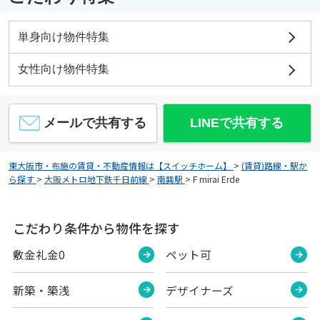
単身向け物件特集
女性向け物件特集
メールで共有する
LINEで共有する
東大阪市・布施の賃貸・不動産情報は【スイッチホーム】
>
(賃貸)路線・駅か
ら探す
>
大阪メトロ地下鉄千日前線
>
南巽駅
>
F mirai Erde
こだわり条件から物件を探す
敷金礼金0
ペット可
新築・築浅
デザイナーズ