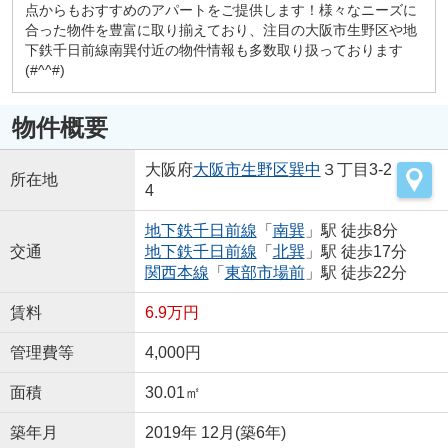
点からもおすすめのアパートをご提供します！様々なニーズに
合った物件を豊富に取り揃えており、注目の大阪市生野区や地
下鉄千日前線南巽付近の物件情報も多数取り扱っております
(#^^#)
物件概要
大阪府
大阪市生野区
巽中
３丁目3-2
所在地
4
地下鉄千日前線
「
南巽
」駅 徒歩8分
交通
地下鉄千日前線
「
北巽
」駅 徒歩17分
関西本線
「
東部市場前
」駅 徒歩22分
賃料
6.9万円
管理費等
4,000円
面積
30.01㎡
築年月
2019年 12月(築6年)