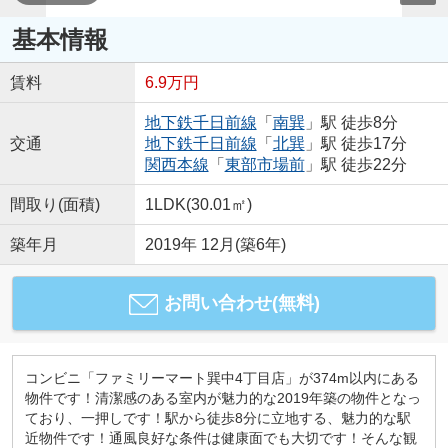
基本情報
賃料
6.9万円
地下鉄千日前線
「
南巽
」駅 徒歩8分
交通
地下鉄千日前線
「
北巽
」駅 徒歩17分
関西本線
「
東部市場前
」駅 徒歩22分
間取り(面積)
1LDK(30.01㎡)
築年月
2019年 12月(築6年)
お問い合わせ(無料)
コンビニ「ファミリーマート巽中4丁目店」が374m以内にある
物件です！清潔感のある室内が魅力的な2019年築の物件となっ
ており、一押しです！駅から徒歩8分に立地する、魅力的な駅
近物件です！通風良好な条件は健康面でも大切です！そんな観