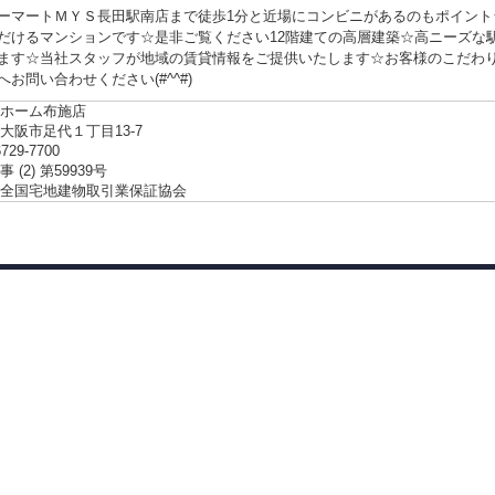
ーマートＭＹＳ長田駅南店まで徒歩1分と近場にコンビニがあるのもポイント
だけるマンションです☆是非ご覧ください12階建ての高層建築☆高ニーズな
ます☆当社スタッフが地域の賃貸情報をご提供いたします☆お客様のこだわ
お問い合わせください(#^^#)
ホーム布施店
大阪市足代１丁目13-7
6729-7700
 (2) 第59939号
全国宅地建物取引業保証協会