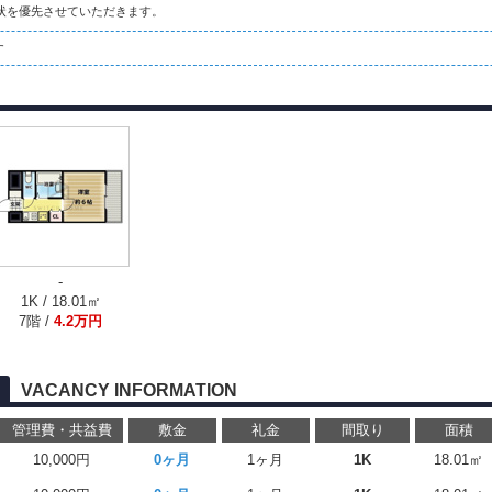
状を優先させていただきます。
す
-
1K / 18.01㎡
7階 /
4.2万円
VACANCY INFORMATION
管理費・共益費
敷金
礼金
間取り
面積
10,000円
0ヶ月
1ヶ月
1K
18.01㎡