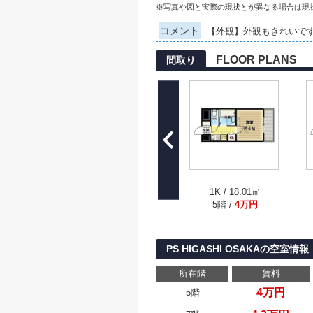
※写真や図と実際の現状とが異なる場合は現
コメント
【外観】外観もきれいで
FLOOR PLANS
間取り
-
1K / 18.01㎡
5階 /
4万円
PS HIGASHI OSAKAの空室情報
所在階
賃料
4万円
5階