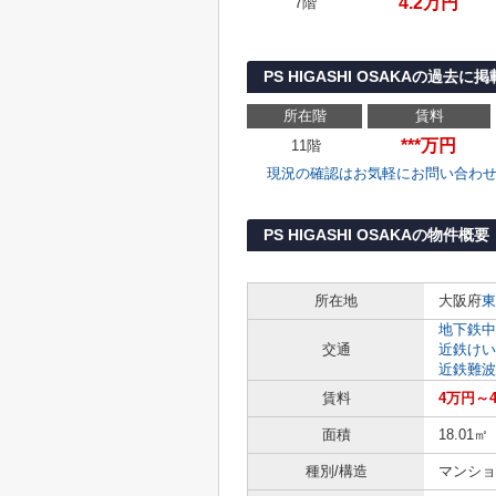
4.2万円
7階
PS HIGASHI OSAKAの過去
所在階
賃料
***万円
11階
現況の確認はお気軽にお問い合わ
PS HIGASHI OSAKAの物件概要
所在地
大阪府
東
地下鉄中
交通
近鉄けい
近鉄難波
賃料
4万円～4
面積
18.01㎡
種別/構造
マンショ