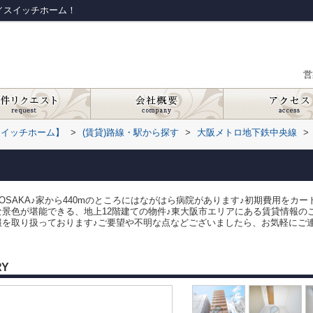
賃貸／スイッチホーム！
営
スイッチホーム】
>
(賃貸)路線・駅から探す
>
大阪メトロ地下鉄中央線
>
HI OSAKA♪家から440mのところにはながはら病院があります♪初期費用を
な景色が堪能できる、地上12階建ての物件♪東大阪市エリアにある賃貸情報の
を取り扱っております♪ご要望や不明な点などございましたら、お気軽にご連絡くだ
RY