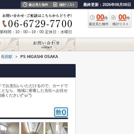
最終更新：2026年08月08日
00
00
件
件
最近見た物件
検討リスト
業時間：10：00～19：00
定休日：水曜日
長田駅
>
PS HIGASHI OSAKA
カードでお支払いいただけるので、カードで
ことなら、地域に密着した当社へお任せ
さい(*´ω`*)