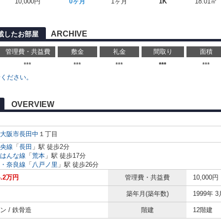
10,000円
0ヶ月
1ヶ月
1K
18.01㎡
ARCHIVE
に掲載したお部屋
管理費・共益費
敷金
礼金
間取り
面積
***
***
***
***
***
せください。
OVERVIEW
大阪市
長田中
１丁目
央線
「
長田
」駅 徒歩2分
はんな線
「
荒本
」駅 徒歩17分
・奈良線
「
八戸ノ里
」駅 徒歩26分
.2万円
管理費・共益費
10,000円
築年月(築年数)
1999年 3
ン / 鉄骨造
階建
12階建