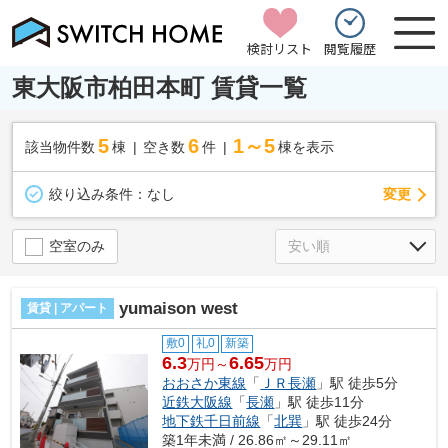
検討リスト
閲覧履歴
東大阪市柏田本町 賃貸一覧
5
6
1～5
該当物件数
棟
空き数
件
棟を表示
変更
絞り込み条件：
なし
空室のみ
yumaison west
賃貸 | アパート
敷0
礼0
新築
6.3
6.65
万円～
万円
おおさか東線
「
ＪＲ長瀬
」駅 徒歩5分
近鉄大阪線
「
長瀬
」駅 徒歩11分
地下鉄千日前線
「
北巽
」駅 徒歩24分
築1年未満 / 26.86㎡～29.11㎡