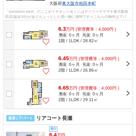
大阪府
東大阪市
柏田本町
「yumaison west」のここがイチオシ☆近くにはデイリーヤマザキ東大阪柏
田店(徒歩3分)がありちょっとした買い物に便利です☆こちらの物件はアパー
トです☆こちらは初期費用をカードでお支...
6.3
万
円
(管理費等：4,000円 )
0ヶ月
0ヶ月
敷金
礼金
1階 / 1LDK / 28.82㎡
6.45
万
円
(管理費等：4,000円 )
0ヶ月
0ヶ月
敷金
礼金
2階 / 1LDK / 26.86㎡
6.65
万
円
(管理費等：4,000円 )
0ヶ月
0ヶ月
敷金
礼金
2階 / 1LDK / 29.11㎡
リアコート長瀬
賃貸 | アパート
敷0
6.4
万円