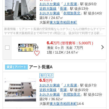
おおさか東線
「
ＪＲ長瀬
」駅 徒歩5分
近鉄大阪線
「
長瀬
」駅 徒歩13分
おおさか東線
「
衣摺加美北
」駅 徒歩14分
築1年 / 24.67㎡
大阪府
東大阪市
柏田本町
新着情報：リアコート長瀬の空室情報ならコチラ♪こちらの物件からデイリー
ヤマザキ東大阪柏田店まで407mです♪周辺には、徒歩5分で利用できる駅が
あります♪クレジットカードで初期費用...
6.4
万
円
(管理費等：5,000円 )
0ヶ月
7万円
敷金
礼金
1階 / 1LDK / 24.67㎡
アート長瀬A
賃貸 | アパート
敷0
礼0
6.5
万円
おおさか東線
「
ＪＲ長瀬
」駅 徒歩7分
近鉄大阪線
「
長瀬
」駅 徒歩15分
おおさか東線
「
衣摺加美北
」駅 徒歩12分
築2年 / 36.62㎡
大阪府
東大阪市
柏田本町
14-6