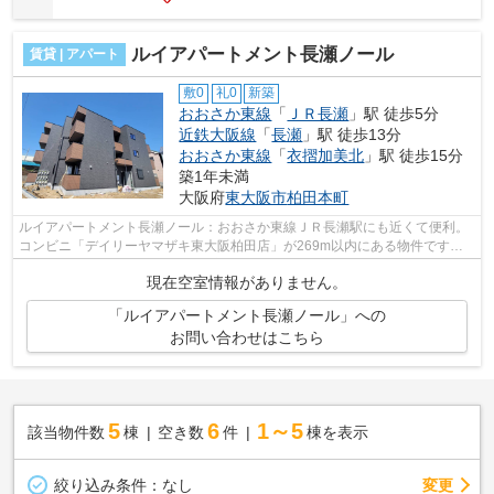
ルイアパートメント長瀬ノール
賃貸 | アパート
敷0
礼0
新築
おおさか東線
「
ＪＲ長瀬
」駅 徒歩5分
近鉄大阪線
「
長瀬
」駅 徒歩13分
おおさか東線
「
衣摺加美北
」駅 徒歩15分
築1年未満
大阪府
東大阪市
柏田本町
ルイアパートメント長瀬ノール：おおさか東線ＪＲ長瀬駅にも近くて便利。
コンビニ「デイリーヤマザキ東大阪柏田店」が269m以内にある物件です。
駅まで5分と、駅近でアクセスも良好な物...
現在空室情報がありません。
「ルイアパートメント長瀬ノール」への
お問い合わせはこちら
5
6
1～5
該当物件数
棟
空き数
件
棟を表示
変更
絞り込み条件：
なし