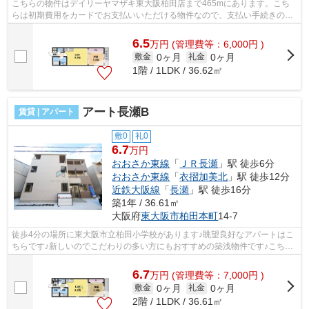
こちらの物件はデイリーヤマザキ東大阪柏田店まで465mにあります。こち
らは初期費用をカードでお支払いいただける物件なので、支払い手続きの手
間が省けます。こちらの物件はアパート...
6.5
万
円
(管理費等：6,000円 )
0ヶ月
0ヶ月
敷金
礼金
1階 / 1LDK / 36.62㎡
アート長瀬B
賃貸 | アパート
敷0
礼0
6.7
万円
おおさか東線
「
ＪＲ長瀬
」駅 徒歩6分
おおさか東線
「
衣摺加美北
」駅 徒歩12分
近鉄大阪線
「
長瀬
」駅 徒歩16分
築1年 / 36.61㎡
大阪府
東大阪市
柏田本町
14-7
徒歩4分の場所に東大阪市立柏田小学校があります♪眺望良好なアパートはこ
ちらです♪新しいのでこだわりの多い方にもおすすめの築浅物件です♪こちら
の物件はアパートです♪東大阪市エリア...
6.7
万
円
(管理費等：7,000円 )
0ヶ月
0ヶ月
敷金
礼金
2階 / 1LDK / 36.61㎡