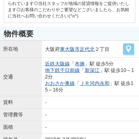
られています◎当社スタッフが地域の賃貸情報をご提供いたし
ます◎お客様のこだわりやご要望などございましたら、お気軽
に当社へお問い合わせください(^o^)
物件概要
所在地
大阪府
東大阪市
足代北
２丁目
近鉄大阪線
「
布施
」駅 徒歩5分
地下鉄千日前線
「
新深江
」駅 徒歩10～1
交通
2分
おおさか東線
「
ＪＲ河内永和
」駅 徒歩1
5～16分
賃料
-
管理費等
-
面積
-