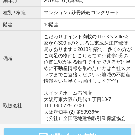
築年月
2018年 3月(築8年)
種別 / 構造
マンション / 鉄骨鉄筋コンクリート
階建
10階建
こだわりポイント満載のThe K's Ville☆
家から309mのところに東成深江南郵便
局があります☆2018年築で、多くの方が
ご満足の物件はこちらです☆徒歩5分の
備考
位置に駅がある物件です☆できるだけ早
めに不動産情報を集めたい方は当社スタ
ッフまでご連絡ください☆地域の不動産
情報をいち早くお届けします(*^^*)
スイッチホーム布施店
大阪府東大阪市足代１丁目13-7
取扱会社
TEL:06-6729-7700
大阪府知事 (2) 第59939号
（公社）全国宅地建物取引業保証協会