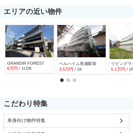
エリアの近い物件
GRANDIR FOREST
ベルハイム長瀬駅前
リビングラ
6
万
円
/ 1LDK
3.5
万
円
/ 1K
5.1
万
円
/ 1
こだわり特集
単身向け物件特集