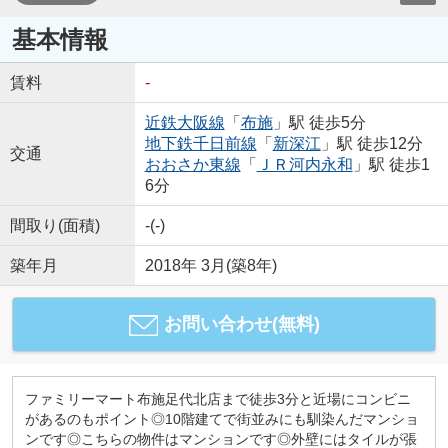
基本情報
賃料
-
近鉄大阪線
「
布施
」駅 徒歩5分
地下鉄千日前線
「
新深江
」駅 徒歩12分
交通
おおさか東線
「
ＪＲ河内永和
」駅 徒歩1
6分
間取り(面積)
-(-)
築年月
2018年 3月(築8年)
お問い合わせ(無料)
ファミリーマート布施足代北店まで徒歩3分と近場にコンビニ
があるのもポイント◎10階建てで街並みにも馴染んだマンショ
ンです◎こちらの物件はマンションです◎外壁にはタイルが張