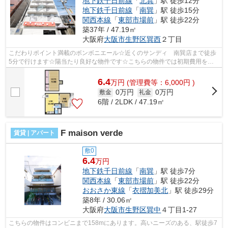
地下鉄千日前線
「
北巽
」駅 徒歩12分
地下鉄千日前線
「
南巽
」駅 徒歩15分
関西本線
「
東部市場前
」駅 徒歩22分
築37年 / 47.19㎡
大阪府
大阪市生野区
巽西
２丁目
こだわりポイント満載のボンボニエール☆近くのサンディ 南巽店まで徒歩
5分で行けます☆陽当たり良好な物件です☆こちらの物件では初期費用をカ
ードでお支払いいただけます☆当社スタッフ...
6.4
万
円
(管理費等：6,000円 )
0万円
0万円
敷金
礼金
6階 / 2LDK / 47.19㎡
F maison verde
賃貸 | アパート
敷0
6.4
万円
地下鉄千日前線
「
南巽
」駅 徒歩7分
関西本線
「
東部市場前
」駅 徒歩22分
おおさか東線
「
衣摺加美北
」駅 徒歩29分
築8年 / 30.06㎡
大阪府
大阪市生野区
巽中
４丁目1-27
こちらの物件はコンビニまで158mにあります。高いニーズのある、駅徒歩7