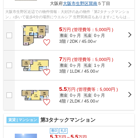
大阪府
大阪市生野区
巽南
５丁目
大阪市生野区近辺での物件情報：大好評のあの物件「第2タナックマンショ
ン」♪歩いて徒歩4分の場所にウエルシア 生野巽南店もあります♪こちらは初
期費用をカードでお支払いいただける物...
5
万
円
(管理費等：5,000円 )
0ヶ月
0ヶ月
敷金
礼金
3階 / 2DK / 45.00㎡
7
万
円
(管理費等：5,000円 )
0ヶ月
1ヶ月
敷金
礼金
3階 / 1LDK / 45.00㎡
5.5
万
円
(管理費等：5,000円 )
0ヶ月
0ヶ月
敷金
礼金
4階 / 2LDK / 45.00㎡
第3タナックマンション
賃貸 | マンション
敷0
礼0
5.3
5.5
万円～
万円