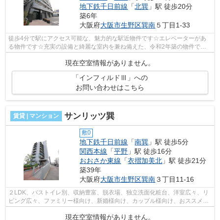
地下鉄千日前線
「
北巽
」駅 徒歩20分
築6年
大阪府
大阪市生野区
巽南
５丁目1-33
徒歩4分で駅にアクセス可能な、魅力的な駅近物件です☆エレベーターがあ
る物件です☆充実の設備と綺麗な室内を兼ね備えた、令和2年築の物件です
☆景色を眺めることには心を癒す効果があり...
現在空室情報がありません。
「インフィルドⅢ」への
お問い合わせはこちら
サンリッツ巽
賃貸 | マンション
敷0
地下鉄千日前線
「
南巽
」駅 徒歩5分
関西本線
「
平野
」駅 徒歩16分
おおさか東線
「
衣摺加美北
」駅 徒歩21分
築39年
大阪府
大阪市生野区
巽南
３丁目11-16
２LDK、バストイレ別、収納豊富、脱衣場、独立洗面化粧台、洋室広々、リ
ビング広々、ファミリー様向け、新婚様向け、カップル様向け、おススメの
ひと部屋
現在空室情報がありません。