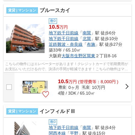
ブルースカイ
賃貸 | マンション
敷0
10.5
万円
地下鉄千日前線
「
南巽
」駅 徒歩6分
地下鉄千日前線
「
北巽
」駅 徒歩10分
近鉄難波・奈良線
「
布施
」駅 徒歩27分
築33年 / 65.10㎡
大阪府
大阪市生野区
巽東
２丁目8-16
こちらの物件にはエレベーターがあります！クレジットカードで初期費用が
お支払いいただけるので、決済の手間が軽減できます！こちらの物件はマン
ションです！徒歩6分に駅のある、ニー...
10.5
万
円
(管理費等：8,000円 )
0ヶ月
10万円
敷金
礼金
4階 / 3DK / 65.10㎡
インフィルドⅢ
賃貸 | マンション
敷0
地下鉄千日前線
「
南巽
」駅 徒歩4分
関西本線
「
平野
」駅 徒歩15分