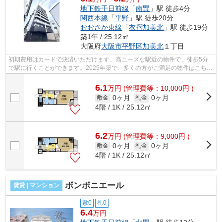
地下鉄千日前線
「
南巽
」駅 徒歩4分
関西本線
「
平野
」駅 徒歩20分
おおさか東線
「
衣摺加美北
」駅 徒歩19分
築1年 / 25.12㎡
大阪府
大阪市平野区
加美北
１丁目
初期費用はカードで決済いただけます。高ニーズな駅近の物件で、徒歩5分
で駅に行くことができます。2025年築で、多くの方がご満足の物件はこちら
です。こちらは通風良好な物件です。大...
6.1
万
円
(管理費等：10,000円 )
0ヶ月
0ヶ月
敷金
礼金
4階 / 1K / 25.12㎡
6.2
万
円
(管理費等：9,000円 )
0ヶ月
0ヶ月
敷金
礼金
4階 / 1K / 25.12㎡
ボンボニエール
賃貸 | マンション
敷0
礼0
6.4
万円