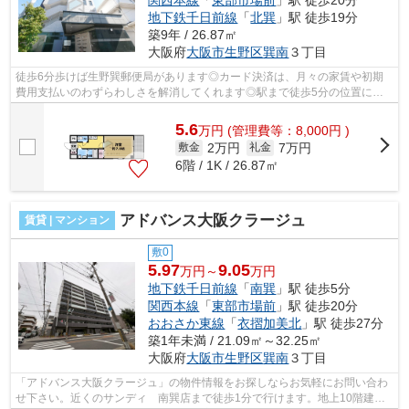
関西本線
「
東部市場前
」駅 徒歩20分
地下鉄千日前線
「
北巽
」駅 徒歩19分
築9年 / 26.87㎡
大阪府
大阪市生野区
巽南
３丁目
徒歩6分歩けば生野巽郵便局があります◎カード決済は、月々の家賃や初期
費用支払いのわずらわしさを解消してくれます◎駅まで徒歩5分の位置に立
地する、アクセス良好な物件です◎この物件...
5.6
万
円
(管理費等：8,000円 )
2万円
7万円
敷金
礼金
6階 / 1K / 26.87㎡
アドバンス大阪クラージュ
賃貸 | マンション
敷0
5.97
9.05
万円～
万円
地下鉄千日前線
「
南巽
」駅 徒歩5分
関西本線
「
東部市場前
」駅 徒歩20分
おおさか東線
「
衣摺加美北
」駅 徒歩27分
築1年未満 / 21.09㎡～32.25㎡
大阪府
大阪市生野区
巽南
３丁目
「アドバンス大阪クラージュ」の物件情報をお探しならお気軽にお問い合わ
せ下さい。近くのサンディ 南巽店まで徒歩1分で行けます。地上10階建て