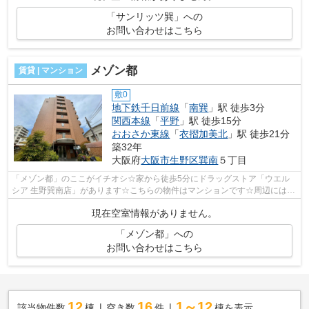
「サンリッツ巽」への
お問い合わせはこちら
メゾン都
賃貸 | マンション
敷0
地下鉄千日前線
「
南巽
」駅 徒歩3分
関西本線
「
平野
」駅 徒歩15分
おおさか東線
「
衣摺加美北
」駅 徒歩21分
築32年
大阪府
大阪市生野区
巽南
５丁目
「メゾン都」のここがイチオシ☆家から徒歩5分にドラッグストア「ウエル
シア 生野巽南店」があります☆こちらの物件はマンションです☆周辺には、
徒歩3分で利用できる駅があります☆当社ス...
現在空室情報がありません。
「メゾン都」への
お問い合わせはこちら
12
16
1～12
該当物件数
棟
空き数
件
棟を表示