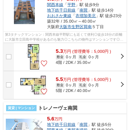
関西本線
「
平野
」駅 徒歩9分
地下鉄千日前線
「
南巽
」駅 徒歩14分
おおさか東線
「
衣摺加美北
」駅 徒歩23分
築32年 / 35.00㎡～40.00㎡
大阪府
大阪市生野区
巽南
５丁目
第3タナックマンション：関西本線平野駅にも近くて便利◎徒歩18分の距離
に大阪市立田島中学校があるのも魅力◎こちらの物件はマンションです◎エ
レベーター付き物件です◎大阪市生野区エリ...
5.3
万
円
(管理費等：5,000円 )
0ヶ月
0ヶ月
敷金
礼金
4階 / 2DK / 35.00㎡
5.5
万
円
(管理費等：5,000円 )
0ヶ月
0ヶ月
敷金
礼金
5階 / 2DK / 40.00㎡
トレノーヴェ南巽
賃貸 | マンション
5.6
万円
地下鉄千日前線
「
南巽
」駅 徒歩5分