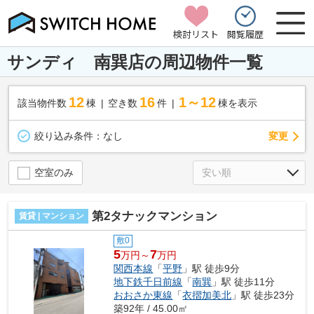
検討リスト
閲覧履歴
サンディ 南巽店の周辺物件一覧
12
16
1～12
該当物件数
棟
空き数
件
棟を表示
変更
絞り込み条件：
なし
空室のみ
第2タナックマンション
賃貸 | マンション
敷0
5
7
万円～
万円
関西本線
「
平野
」駅 徒歩9分
地下鉄千日前線
「
南巽
」駅 徒歩11分
おおさか東線
「
衣摺加美北
」駅 徒歩23分
築92年 / 45.00㎡