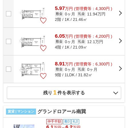
でニーズの高い物件です。初期費用や家...
5.97
万
円
(管理費等：4,300円 )
0ヶ月
11.94万円
敷金
礼金
2階 / 1K / 21.46㎡
6.05
万
円
(管理費等：4,200円 )
0ヶ月
12.1万円
敷金
礼金
4階 / 1K / 21.09㎡
8.91
万
円
(管理費等：6,300円 )
0ヶ月
0ヶ月
敷金
礼金
9階 / 1LDK / 31.82㎡
1
残り
件を表示する
グランドロアール南巽
賃貸 | マンション
仲手半額
敷0
礼0
6.1
6.2
万円～
万円