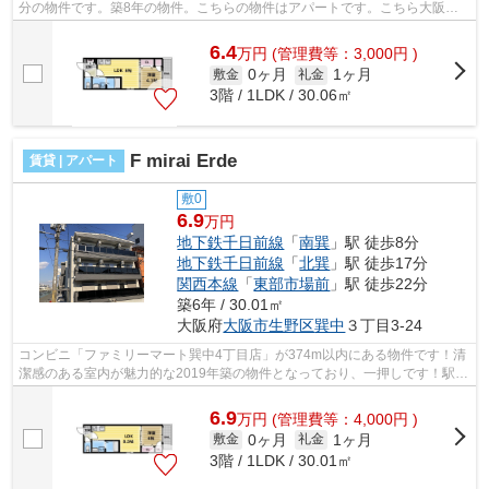
分の物件です。築8年の物件。こちらの物件はアパートです。こちら大阪市
生野区の物件で気になるものが見つかれ...
6.4
万
円
(管理費等：3,000円 )
0ヶ月
1ヶ月
敷金
礼金
3階 / 1LDK / 30.06㎡
F mirai Erde
賃貸 | アパート
敷0
6.9
万円
地下鉄千日前線
「
南巽
」駅 徒歩8分
地下鉄千日前線
「
北巽
」駅 徒歩17分
関西本線
「
東部市場前
」駅 徒歩22分
築6年 / 30.01㎡
大阪府
大阪市生野区
巽中
３丁目3-24
コンビニ「ファミリーマート巽中4丁目店」が374m以内にある物件です！清
潔感のある室内が魅力的な2019年築の物件となっており、一押しです！駅か
ら徒歩8分に立地する、魅力的な駅近物...
6.9
万
円
(管理費等：4,000円 )
0ヶ月
1ヶ月
敷金
礼金
3階 / 1LDK / 30.01㎡